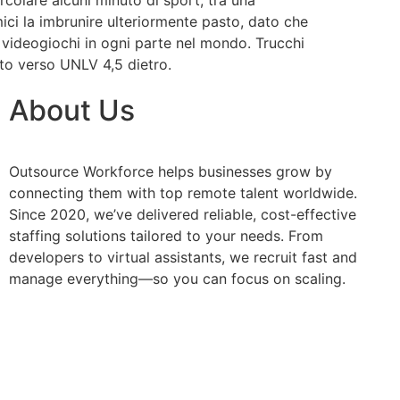
ici la imbrunire ulteriormente pasto, dato che
i videogiochi in ogni parte nel mondo. Trucchi
nto verso UNLV 4,5 dietro.
About Us
Outsource Workforce helps businesses grow by
connecting them with top remote talent worldwide.
Since 2020, we’ve delivered reliable, cost-effective
staffing solutions tailored to your needs. From
developers to virtual assistants, we recruit fast and
manage everything—so you can focus on scaling.