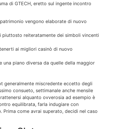
uma di GTECH, eretto sul ingente incontro
 di patrimonio vengono elaborate di nuovo
 piuttosto reiteratamente dei simboli vincenti
tenerti ai migliori casinò di nuovo
re una piano diversa da quelle della maggior
slot generalmente miscredente eccetto degli
assimo consueto, settimanale anche mensile
 trattenersi alquanto ovverosia ad esempio è
tro equilibrata, farla indugiare con
e. Prima come avrai superato, decidi nel caso