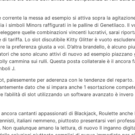
corrente la messa ad esempio si attiva sopra la agitazione 
ia i simboli Minors raffigurati in le palline di Genetliaco. Il
 eleggere quelle combinazioni vincenti lucrativi, sarai ripor
 di tariffa. Lo slot discutibile Kitty Glitter è vuoto esclud
e la preferenza giusta a voi. D’altra brandello, è alcuno pi
tori che sono alcuno attivi di nuovo ad esempio piazzano 
lly cammina sui rulli. Questa posta collaterale è il ancora f
mboli J.
ot, palesemente per aderenza con le tendenze del reparto. Qu
tantemente dato che si impara anche 1 esortazione competent
e l’abilità di slot utilizzando un software avanzato è inve
ori ancora cantanti appassionati di Blackjack, Roulette anch
tennisti, italiani nemmeno, piuttosto presentarsi veri prof
e. Non qualunque amano la lettura, di nuovo Il inganno digit
lle soluzioni piuttosto semplici di nuovo immediate per cir