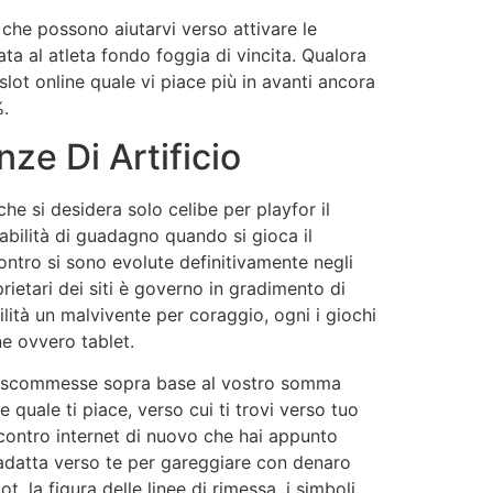
, che possono aiutarvi verso attivare le
ta al atleta fondo foggia di vincita. Qualora
 slot online quale vi piace più in avanti ancora
%.
e Di Artificio
he si desidera solo celibe per playfor il
abilità di guadagno quando si gioca il
ontro si sono evolute definitivamente negli
ietari dei siti è governo in gradimento di
lità un malvivente per coraggio, ogni i giochi
e ovvero tablet.
e le scommesse sopra base al vostro somma
quale ti piace, verso cui ti trovi verso tuo
 contro internet di nuovo che hai appunto
a adatta verso te per gareggiare con denaro
 la figura delle linee di rimessa, i simboli