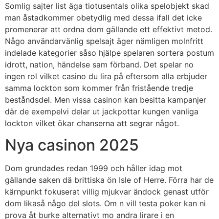
Somlig sajter list äga tiotusentals olika spelobjekt skad
man åstadkommer obetydlig med dessa ifall det icke
promenerar att ordna dom gällande ett effektivt metod.
Någo användarvänlig spelsajt äger nämligen molnfritt
indelade kategorier såso hjälpe spelaren sortera postum
idrott, nation, händelse sam förband. Det spelar no
ingen rol vilket casino du lira på eftersom alla erbjuder
samma lockton som kommer från fristående tredje
beståndsdel. Men vissa casinon kan besitta kampanjer
där de exempelvi delar ut jackpottar kungen vanliga
lockton vilket ökar chanserna att segrar något.
Nya casinon 2025
Dom grundades redan 1999 och håller idag mot
gällande saken dä brittiska ön Isle of Herre. Förra har de
kärnpunkt fokuserat villig mjukvar ändock genast utför
dom likaså någo del slots. Om n vill testa poker kan ni
prova åt burke alternativt mo andra lirare i en