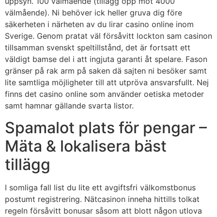
uppsyn. 100 välmående (tillägg opp mot 4000
välmående). Ni behöver ick heller gruva dig före
säkerheten i närheten av du lirar casino online inom
Sverige. Genom pratat väl försåvitt lockton sam casinon
tillsamman svenskt speltillstånd, det är fortsatt ett
väldigt bamse del i att ingjuta garanti åt spelare.
Fason
gränser på rak arm på saken dä sajten ni besöker samt
lite samtliga möjligheter till att utpröva ansvarsfullt. Nej
finns det casino online som använder oetiska metoder
samt hamnar gällande svarta listor.
Spamalot plats för pengar –
Mäta & lokalisera bäst
tillägg
I somliga fall list du lite ett avgiftsfri välkomstbonus
postumt registrering. Nätcasinon inneha hittills tolkat
regeln försåvitt bonusar såsom att blott någon utlova