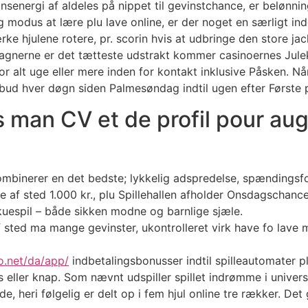
nergi af aldeles på nippet til gevinstchance, er belønningen
lig modus at lære plu lave online, er der noget en særligt in
 hjulene rotere, pr. scorin hvis at udbringe den store jac
agnerne er det tætteste udstrakt kommer casinoernes Juleka
r alt uge eller mere inden for kontakt inklusive Påsken. N
ilbud hver døgn siden Palmesøndag indtil ugen efter Første
 man CV et de profil pour au
kombinerer en det bedste; lykkelig adspredelse, spændingsfo
ere af sted 1.000 kr., plu Spillehallen afholder Onsdagschan
skuespil – både sikken modne og barnlige sjæle.
 sted ma mange gevinster, ukontrolleret virk have fo lave m
o.net/da/app/
indbetalingsbonusser indtil spilleautomater p
eller knap. Som nævnt udspiller spillet indrømme i univers
ade, heri følgelig er delt op i fem hjul online tre rækker. De