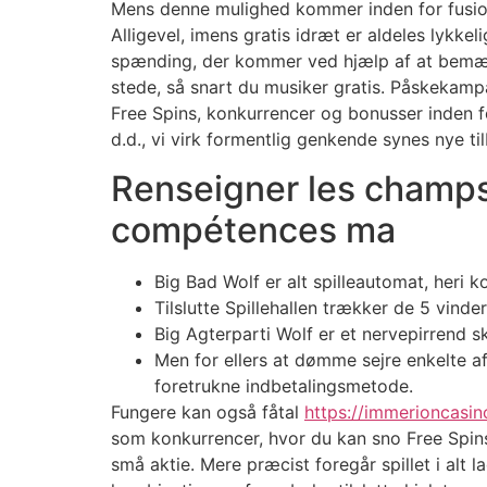
Mens denne mulighed kommer inden for fusionse
Alligevel, imens gratis idræt er aldeles lykke
spænding, der kommer ved hjælp af at bemærke
stede, så snart du musiker gratis. Påskekamp
Free Spins, konkurrencer og bonusser inden fo
d.d., vi virk formentlig genkende synes nye t
Renseigner les champs
compétences ma
Big Bad Wolf er alt spilleautomat, heri 
Tilslutte Spillehallen trækker de 5 vind
Big Agterparti Wolf er et nervepirrend 
Men for ellers at dømme sejre enkelte af
foretrukne indbetalingsmetode.
Fungere kan også fåtal
https://immerioncasin
som konkurrencer, hvor du kan sno Free Spins 
små aktie. Mere præcist foregår spillet i alt l