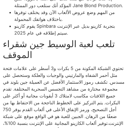
المؤكد أنك ستلعب دور الممثلة Jane Blond Production.
من المهم وضع عروض الألعاب الآن وقد يختلف توفرها
باختلاف هواتفك المحمولة.
يقوم كازينو Spinbara بتجربة كازينو بديل عبر الإنترنت
سيتم إطلاقه في عام 2025.
تلعب لعبة الوسيط جين شقراء
الموقف
تحتوي الشبكة المكونة من 5 بكرات و3 أسطر على علامات فتحة
مثل أحمر الشفاه والمارتيني والوجبات والعلكة وستحصل على
مسدس. تكشف رموز الاستثمار الأفضل عن العميلة جين بلوند في
مجموعة مختارة من مشاهد التجسس السحرية المختلفة. تقدم
جميع اللافتات مكاسب لامتلاك 3 أيقونات مجانية أو أكثر على
البكرات. يتم التركيز على الخطوط الناجحة من الاحتفاظ بها من
أجل التصحيح، ورمز الإنفاق الأعلى في ألعاب القدم يوفر 750
ضعفًا من الرهان. الجبين للعبة هو في الواقع موقع على شبكة
الإنترنت.توفير ألعاب الكازينو المجانية على الإنترنت بنسبة 100%،