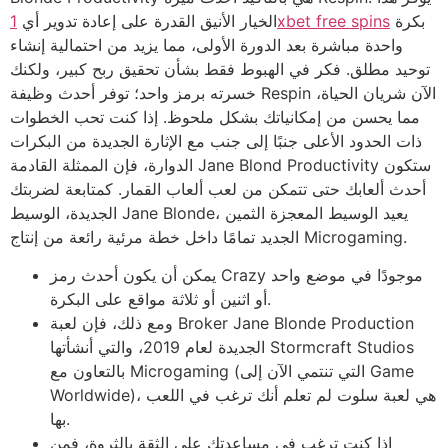
بكرة
1xbet free spins
الخيار الأنيق القدرة على إعادة تدوير أي
واحدة مباشرة بعد الدورة الأولى، مما يزيد من احتمالية إنشاء
توحيد مطلق. فكر في الهبوط فقط بشأن تحقيق ربح كبير، ولكنك
خسرته برمز واحد؛ توفر أحدث وظيفة Respin الآن شريان الحياة،
مما يحسن من إمكانياتك بشكل ملحوظ. إذا كنت تحب الخطوات
ذات الحدود الأعلى جنبًا إلى جنب مع الإثارة الجديدة من البكرات
الدوارة، فإن الممثلة القادمة Jane Blond Productivity ستكون
أحدث ألعابك حتى تتمكن من لعب ألعاب القمار. كمتابعة لضربتك
الجديدة، الوسيط Jane Blonde، يعيد الوسيط المعجزة الثمين
الجديد تمامًا داخل خطة مرئية رائعة من إنتاج Microgaming.
يمكن أن يكون أحدث رمز Crazy موجودًا في موضع واحد
أو اثنين أو ثلاثة مواقع على البكرة.
ومع ذلك، فإن لعبة Broker Jane Blonde Production
الجديدة لعام 2019، والتي أنشأتها Stormcraft Studios
بالتعاون مع Microgaming (التي تنتمي الآن إلى Game
Worldwide)، هي لعبة سلوت لم تعلم أنك ترغب في اللعب
بها.
إذا كنت ترغب في مساعدتك على الثقة بالثروة، فمن