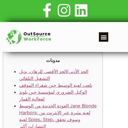
مدونات
الحد الأدنى/الحد الأقصى للرهان، بديل
التشغيل التلقائي
تلعب لعبة الوسيط جين شقراء الموقف
الوكيل الضروري لمؤسسة جين بلوند
لفعالية القمار
العودة الجديدة من الوسيط Jane Blonde
Harbors: لعبة مثيرة عبر الإنترنت من
لعبة Spies، Step، وسوف تحقق
انتصارات أكبر!