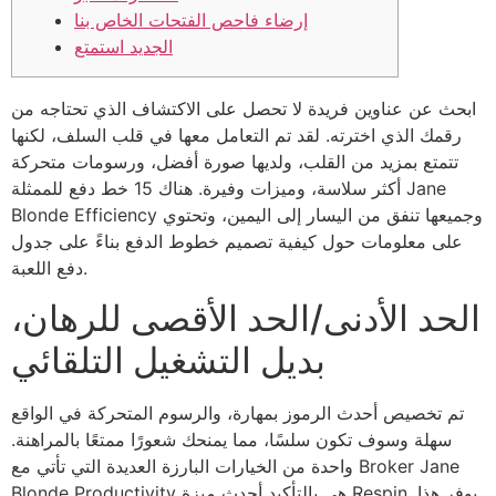
إرضاء فاحص الفتحات الخاص بنا
الجديد استمتع
ابحث عن عناوين فريدة لا تحصل على الاكتشاف الذي تحتاجه من
رقمك الذي اخترته. لقد تم التعامل معها في قلب السلف، لكنها
تتمتع بمزيد من القلب، ولديها صورة أفضل، ورسومات متحركة
أكثر سلاسة، وميزات وفيرة.
هناك 15 خط دفع للممثلة Jane
Blonde Efficiency وجميعها تنفق من اليسار إلى اليمين، وتحتوي
على معلومات حول كيفية تصميم خطوط الدفع بناءً على جدول
دفع اللعبة.
الحد الأدنى/الحد الأقصى للرهان،
بديل التشغيل التلقائي
تم تخصيص أحدث الرموز بمهارة، والرسوم المتحركة في الواقع
سهلة وسوف تكون سلسًا، مما يمنحك شعورًا ممتعًا بالمراهنة.
واحدة من الخيارات البارزة العديدة التي تأتي مع Broker Jane
Blonde Productivity هي بالتأكيد أحدث ميزة Respin. يوفر هذا