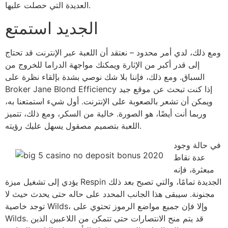
العديدة التي حصلت عليها.
الجديد استمتع
ومع ذلك، لدي أمر محدود – نعتقد أن اللعبة عبر الإنترنت قد تحتاج
إلى قدر أكبر من الإثارة ويمكنك مواجهة الدراما للخروج من
السباق. ومع ذلك، فإننا بلا شك نوصي بشدة بإلقاء نظرة على
Broker Jane Blond Efficiency إذا كنت تبحث عن موقع جيد
ويمكن أن تشعر بالصعوبة على الإنترنت. أول شيء استمتعنا به،
وربما أنت أيضًا، هو الصورة. خالية من السكر، ومع ذلك، تتميز
اللعبة بتصميم مصقول يسهل عليك رؤيته.
في حالة وجود
عدة نقاط
مبعثرة، فإنه
يؤدي إلى تشغيل ميزة Respin الجديدة تمامًا، والتي تصبح بعد ذلك
مجنونة. سيبقى هذا الجانب المحدد على حاله حتى يحدث حيث لا
توجد خاصية Wilds، وإلا فإن جميع مواضع الرموز تحتوي على
Wilds. قد يتم منح الانتصارات حتى تتمكن من اللاعبين الذين