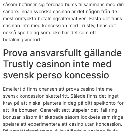
såsom befinner sig förenad bums tillsammans med din
sandre. Innan svenska casinon är det någon från de
mest omtyckta betalningsalternativen. Fastä det finns
casinon inte med koncession med Trustly, finns det
också spelbolag som icke har det som ett
betalningsmetod.
Prova ansvarsfullt gällande
Trustly casinon inte med
svensk perso koncessio
Emellertid finns chansen att prova casino inte me
svensk koncession skattefritt. Sålede finns det inget
krav på att n skal plantera in deg på ditt spelkonto för
att lite bonusen. Generellt sett utspelar det ifall ring
bonusar, såsom är skapade såsom lockbete sam ringa
spelare att experimentera ett casino utan koncession.
På omsättningskraven villig utländska casinon är de