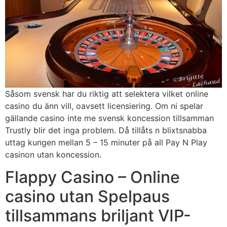
Såsom svensk har du riktig att selektera vilket online
casino du änn vill, oavsett licensiering. Om ni spelar
gällande casino inte me svensk koncession tillsamman
Trustly blir det inga problem. Då tillåts n blixtsnabba
uttag kungen mellan 5 – 15 minuter på all Pay N Play
casinon utan koncession.
Flappy Casino – Online
casino utan Spelpaus
tillsammans briljant VIP-