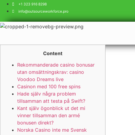
Skip
+1 323 916 8298
to
info@outsourceworkforce.pro
content
Content
Rekommanderade casino bonusar
utan omsättningskrav: casino
Voodoo Dreams live
Casinon med 100 free spins
Hade själv några problem
tillsamman att testa på Swift?
Kant själv ögonblick ut det mi
vinner tillsamman den armé
bonusen direkt?
Norska Casino inte me Svensk