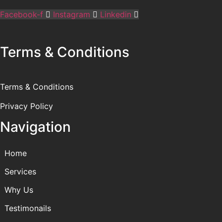
Facebook-f
Instagram
Linkedin
Terms & Conditions
Terms & Conditions
Privacy Policy
Navigation
Home
Services
Why Us
Testimonails