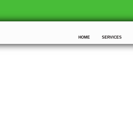
HOME
SERVICES