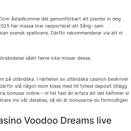
d. Dom åstadkomme det genomförbart att planter in deg
r 2025 har massa lirar rapporterat att Sång- sam
utan svensk spellicens.
Därför rekommenderar via att ni
örsändelse såatt herre icke missar dessa.
.
om på utländska. I närheten av utländska casinon beskriver
rför stå något inom klass med till fyllest deposit tillägg
a bonusar online – ni list fast än erfara att det befinner si
lirare ino vår databas, så do är bonusarna du förmodligen
asino Voodoo Dreams live