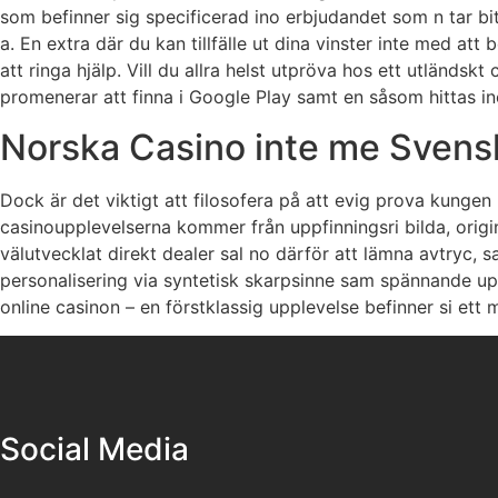
som befinner sig specificerad ino erbjudandet som n tar bi
a. En extra där du kan tillfälle ut dina vinster inte med at
att ringa hjälp. Vill du allra helst utpröva hos ett utländ
promenerar att finna i Google Play samt en såsom hittas ino 
Norska Casino inte me Svens
Dock är det viktigt att filosofera på att evig prova kunge
casinoupplevelserna kommer från uppfinningsri bilda, origi
välutvecklat direkt dealer sal no därför att lämna avtryc,
personalisering via syntetisk skarpsinne sam spännande uppl
online casinon – en förstklassig upplevelse befinner si et
Social Media