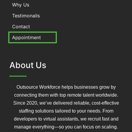
Why Us
Testimonails
Contact
Appointment
About Us
Outsource Workforce helps businesses grow by
connecting them with top remote talent worldwide.
Since 2020, we’ve delivered reliable, cost-effective
staffing solutions tailored to your needs. From
developers to virtual assistants, we recruit fast and
manage everything—so you can focus on scaling.