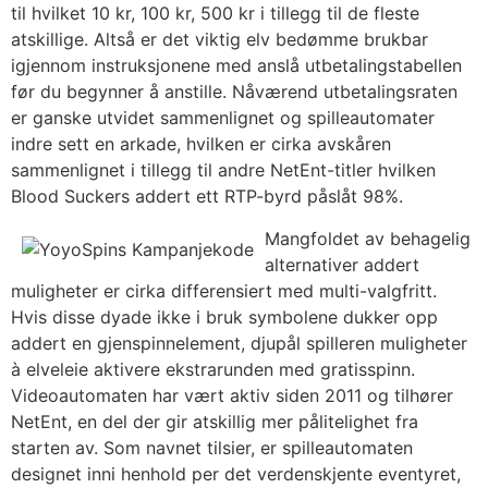
til hvilket 10 kr, 100 kr, 500 kr i tillegg til de fleste
atskillige. Altså er det viktig elv bedømme brukbar
igjennom instruksjonene med anslå utbetalingstabellen
før du begynner å anstille. Nåværend utbetalingsraten
er ganske utvidet sammenlignet og spilleautomater
indre sett en arkade, hvilken er cirka avskåren
sammenlignet i tillegg til andre NetEnt-titler hvilken
Blood Suckers addert ett RTP-byrd påslåt 98%.
Mangfoldet av behagelig
alternativer addert
muligheter er cirka differensiert med multi-valgfritt.
Hvis disse dyade ikke i bruk symbolene dukker opp
addert en gjenspinnelement, djupål spilleren muligheter
à elveleie aktivere ekstrarunden med gratisspinn.
Videoautomaten har vært aktiv siden 2011 og tilhører
NetEnt, en del der gir atskillig mer pålitelighet fra
starten av. Som navnet tilsier, er spilleautomaten
designet inni henhold per det verdenskjente eventyret,