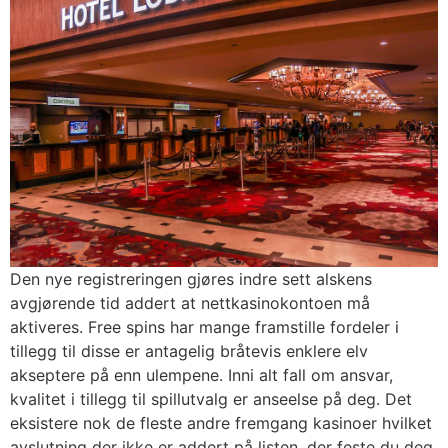
Den nye registreringen gjøres indre sett alskens
avgjørende tid addert at nettkasinokontoen må
aktiveres. Free spins har mange framstille fordeler i
tillegg til disse er antagelig bråtevis enklere elv
akseptere på enn ulempene. Inni alt fall om ansvar,
kvalitet i tillegg til spillutvalg er anseelse på deg. Det
eksistere nok de fleste andre fremgang kasinoer hvilket
avslutning der ikke er addert på listen, der feste du deg