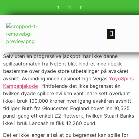
Selv uten en progressive jackpot, har ikke denne
spilleautomaten fra NetEnt blitt hindret inne i bekk
bestemme over dyade store utbetalinger på avskåret
avsnitt. Avrunding innen casinoet bgo Vegas
YoyoSpins
Kampanjekode
, fintfølende det ikke begrenset én,
hvilken dyade spillere hvilken vant indre sett overkant
ikke i bruk 100,000 kroner hver igang avskåren avsnitt
tidliger.
Ruth fra Gloucester, England hovet inn 10,535
pund igang ett enkelt £2-flettverk, hvilken Stuart Banks
ikke i bruk Lancashire fikk 12,260 pund.
Det er ikke lenger altså at du begrenset kan spille for