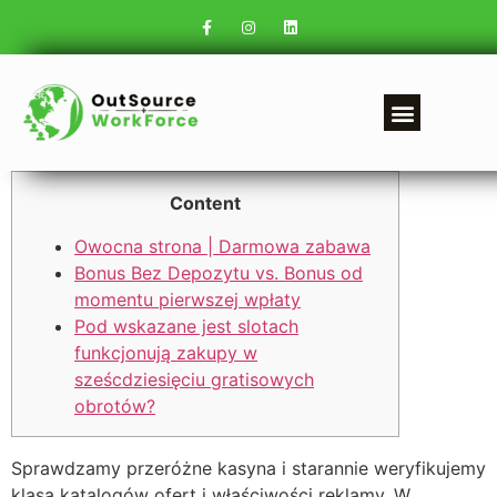
Content
Owocna strona | Darmowa zabawa
Bonus Bez Depozytu vs. Bonus od
momentu pierwszej wpłaty
Pod wskazane jest slotach
funkcjonują zakupy w
sześcdziesięciu gratisowych
obrotów?
Sprawdzamy przeróżne kasyna i starannie weryfikujemy
klasa katalogów ofert i właściwości reklamy. W