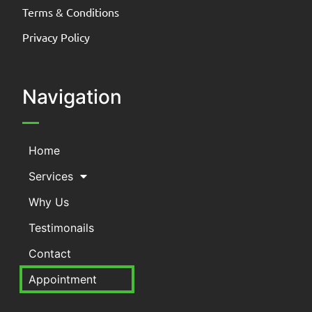
Terms & Conditions
Privacy Policy
Navigation
Home
Services
Why Us
Testimonails
Contact
Appointment