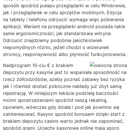
sposób spośród pułapu przeglądarki w celu Windowsie,
jak i przeglądarek w celu sprzętów mobilnych. Edycja
na tablety i telefonu odrzucić wymaga więc pobierania
aplikacji. Wariant na przeglądarki android posiada takie
same ergonomiczności, jak standardowa witryna.
Odrzucić znajdziemy podobnie jakichkolwiek
niepomyślnych różnic, jeżeli chodzi o wizerunek
stronicy, responsywność albo płynność funkcjonowania.
Nadprogram 10-ciu € z brakiem
depozytu przy kasynie jest to wspaniała sposobność na
rzecz żółtodzióbów, ażeby poznać zabawy bez ryzyka
jak i również dostać poboczne nakłady już zbyt samą
rejestrację. W niniejszym tekście podzielę baczności
moimi spostrzeżeniami spośród naszą rekalmą,
opowiem, wówczas gdy działa i pod jak powinno się
zainteresować. Kasyno spośród bonusem dzięki start z
brakiem depozytu casino warto jednak nie zapominać,
spośród grami. Uciechy kasynowe online mają sporo