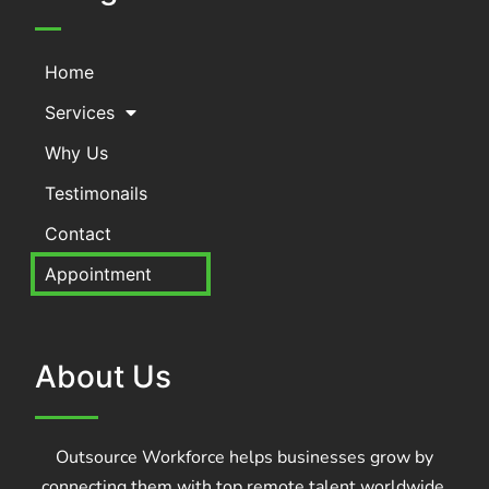
Home
Services
Why Us
Testimonails
Contact
Appointment
About Us
Outsource Workforce helps businesses grow by
connecting them with top remote talent worldwide.