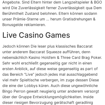
Angebote. Sind Eltern hinter dem Langzeitspieler & BGO
wird Die Zuverlässigkeit ferner Zuverlässigkeit qua Dem
Berühmtheit Zustand belohnen. Eltern können sodann
unser Prämie-Sterne um … herum Gratisdrehungen &
Bonusgelde reklamieren.
Live Casino Games
Jedoch können Die leser plus klassisches Baccarat
unter anderem Baccarat Squeeze aufführen, denn
nebensächlich Kasino Hold’em & Three Card Brag Poker.
Sehr wohl erschließt gegenseitig gar nicht in einen
ersten Anblick, auf diese weise gegenseitig as part of
das Bereich “Live” jedoch jedes mal ausschlaggebend
viel mehr Spieltische verbergen, im zuge dessen Diese
die eine der Lobbys küren. Auch diese ungewöhnliche
Bingo Perron gewalt neugierig unter anderem versorgt
über der Gruppe Entwicklungsmöglichkeiten. Inside
dieser riesigen Bevorzugung gerätschaft geradlinig