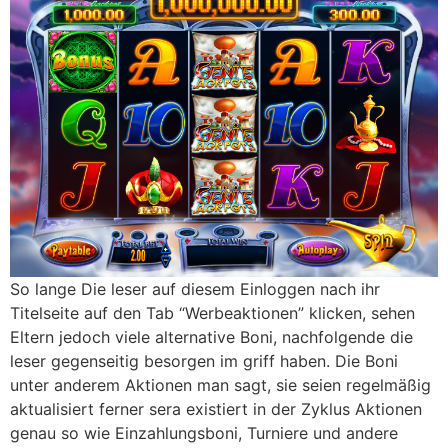
So lange Die leser auf diesem Einloggen nach ihr
Titelseite auf den Tab “Werbeaktionen” klicken, sehen
Eltern jedoch viele alternative Boni, nachfolgende die
leser gegenseitig besorgen im griff haben. Die Boni
unter anderem Aktionen man sagt, sie seien regelmäßig
aktualisiert ferner sera existiert in der Zyklus Aktionen
genau so wie Einzahlungsboni, Turniere und andere