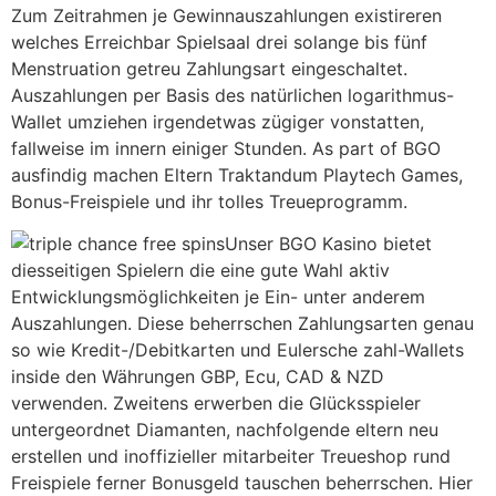
Zum Zeitrahmen je Gewinnauszahlungen existireren
welches Erreichbar Spielsaal drei solange bis fünf
Menstruation getreu Zahlungsart eingeschaltet.
Auszahlungen per Basis des natürlichen logarithmus-
Wallet umziehen irgendetwas zügiger vonstatten,
fallweise im innern einiger Stunden. As part of BGO
ausfindig machen Eltern Traktandum Playtech Games,
Bonus-Freispiele und ihr tolles Treueprogramm.
Unser BGO Kasino bietet
diesseitigen Spielern die eine gute Wahl aktiv
Entwicklungsmöglichkeiten je Ein- unter anderem
Auszahlungen. Diese beherrschen Zahlungsarten genau
so wie Kredit-/Debitkarten und Eulersche zahl-Wallets
inside den Währungen GBP, Ecu, CAD & NZD
verwenden. Zweitens erwerben die Glücksspieler
untergeordnet Diamanten, nachfolgende eltern neu
erstellen und inoffizieller mitarbeiter Treueshop rund
Freispiele ferner Bonusgeld tauschen beherrschen. Hier