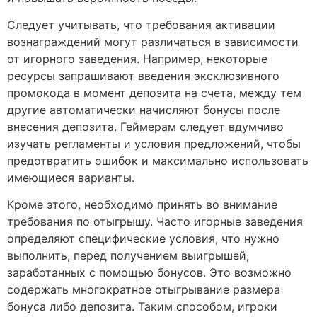
Следует учитывать, что требования активации
вознаграждений могут различаться в зависимости
от игорного заведения. Например, некоторые
ресурсы запрашивают введения эксклюзивного
промокода в момент депозита на счета, между тем
другие автоматически начисляют бонусы после
внесения депозита. Геймерам следует вдумчиво
изучать регламенты и условия предложений, чтобы
предотвратить ошибок и максимально использовать
имеющиеся варианты.
Кроме этого, необходимо принять во внимание
требования по отыгрышу. Часто игорные заведения
определяют специфические условия, что нужно
выполнить, перед получением выигрышей,
заработанных с помощью бонусов. Это возможно
содержать многократное отыгрывание размера
бонуса либо депозита. Таким способом, игроки