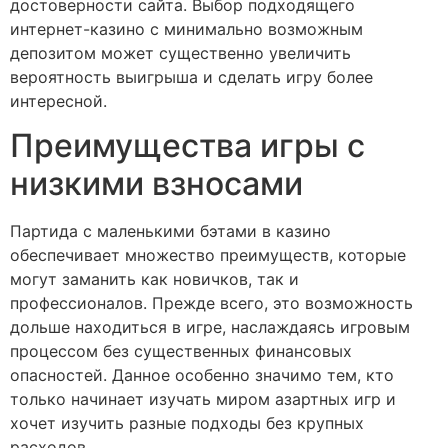
достоверности сайта. Выбор подходящего
интернет-казино с минимально возможным
депозитом может существенно увеличить
вероятность выигрыша и сделать игру более
интересной.
Преимущества игры с
низкими взносами
Партида с маленькими бэтами в казино
обеспечивает множество преимуществ, которые
могут заманить как новичков, так и
профессионалов. Прежде всего, это возможность
дольше находиться в игре, наслаждаясь игровым
процессом без существенных финансовых
опасностей. Данное особенно значимо тем, кто
только начинает изучать миром азартных игр и
хочет изучить разные подходы без крупных
расходов.