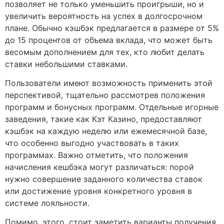
позволяет не только уменьшить проигрыши, но и
увеличить вероятность на успех в долгосрочном
плане. Обычно кэшбэк предлагается в размере от 5%
до 15 процентов от объема вклада, что может быть
весомым дополнением для тех, кто любит делать
ставки небольшими ставками.
Пользователи имеют возможность применить этой
перспективой, тщательно рассмотрев положения
программ и бонусных программ. Отдельные игорные
заведения, такие как Кэт Казино, предоставляют
кэшбэк на каждую неделю или ежемесячной базе,
что особенно выгодно участвовать в таких
программах. Важно отметить, что положения
начисления кешбэка могут различаться: порой
нужно совершение заданного количества ставок
или достижение уровня конкретного уровня в
системе лояльности.
Помимо, этого, стоит заметить варианты получения