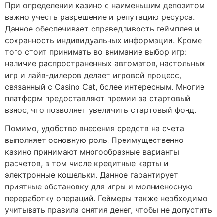
При определении казино с наименьшим депозитом
важно учесть разрешение и репутацию ресурса.
Данное обеспечивает справедливость геймплея и
сохранность индивидуальных информации. Кроме
того стоит принимать во внимание выбор игр:
наличие распространенных автоматов, настольных
игр и лайв-дилеров делает игровой процесс,
связанный с Casino Cat, более интересным. Многие
платформ предоставляют премии за стартовый
взнос, что позволяет увеличить стартовый фонд.
Помимо, удобство внесения средств на счета
выполняет основную роль. Преимущественно
казино принимают многообразные варианты
расчетов, в том числе кредитные карты и
электронные кошельки. Данное гарантирует
приятные обстановку для игры и молниеносную
переработку операций. Геймеры также необходимо
учитывать правила снятия денег, чтобы не допустить