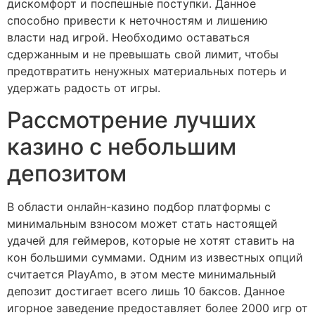
дискомфорт и поспешные поступки. Данное
способно привести к неточностям и лишению
власти над игрой. Необходимо оставаться
сдержанным и не превышать свой лимит, чтобы
предотвратить ненужных материальных потерь и
удержать радость от игры.
Рассмотрение лучших
казино с небольшим
депозитом
В области онлайн-казино подбор платформы с
минимальным взносом может стать настоящей
удачей для геймеров, которые не хотят ставить на
кон большими суммами. Одним из известных опций
считается PlayAmo, в этом месте минимальный
депозит достигает всего лишь 10 баксов. Данное
игорное заведение предоставляет более 2000 игр от