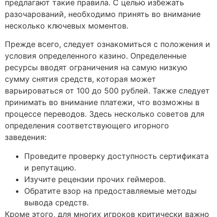
предлагают такие правила. С целью избежать
разочарований, необходимо принять во внимание
несколько ключевых моментов.
Прежде всего, следует ознакомиться с положения и
условия определенного казино. Определенные
ресурсы вводят ограничения на самую низкую
сумму снятия средств, которая может
варьироваться от 100 до 500 рублей. Также следует
принимать во внимание платежи, что возможны в
процессе переводов. Здесь несколько советов для
определения соответствующего игорного
заведения:
Проведите проверку доступность сертификата
и репутацию.
Изучите рецензии прочих геймеров.
Обратите взор на предоставляемые методы
вывода средств.
Кроме этого, для многих игроков критически важно