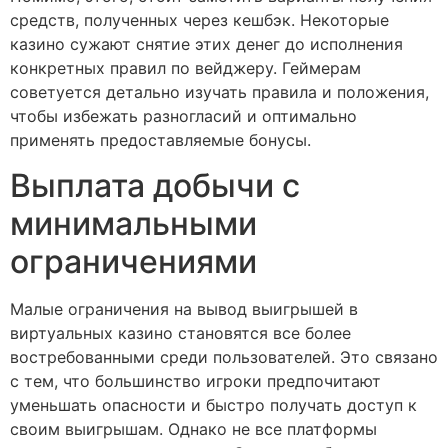
средств, полученных через кешбэк. Некоторые
казино сужают снятие этих денег до исполнения
конкретных правил по вейджеру. Геймерам
советуется детально изучать правила и положения,
чтобы избежать разногласий и оптимально
применять предоставляемые бонусы.
Выплата добычи с
минимальными
ограничениями
Малые ограничения на вывод выигрышей в
виртуальных казино становятся все более
востребованными среди пользователей. Это связано
с тем, что большинство игроки предпочитают
уменьшать опасности и быстро получать доступ к
своим выигрышам. Однако не все платформы