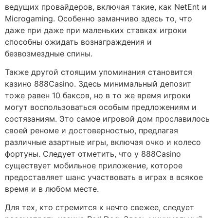
ведущих провайдеров, включая такие, как NetEnt и
Microgaming. Особенно заманчиво здесь то, что
даже при даже при маленьких ставках игроки
способны ожидать вознаграждения и
безвозмездные спины.
Также другой стоящим упоминания становится
казино 888Casino. Здесь минимальный депозит
тоже равен 10 баксов, но в то же время игроки
могут воспользоваться особым предложениям и
состязаниям. Это самое игровой дом прославилось
своей реноме и достоверностью, предлагая
различные азартные игры, включая очко и колесо
фортуны. Следует отметить, что у 888Casino
существует мобильное приложение, которое
предоставляет шанс участвовать в играх в всякое
время и в любом месте.
Для тех, кто стремится к нечто свежее, следует