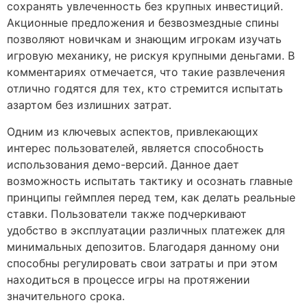
сохранять увлеченность без крупных инвестиций.
Акционные предложения и безвозмездные спины
позволяют новичкам и знающим игрокам изучать
игровую механику, не рискуя крупными деньгами. В
комментариях отмечается, что такие развлечения
отлично годятся для тех, кто стремится испытать
азартом без излишних затрат.
Одним из ключевых аспектов, привлекающих
интерес пользователей, является способность
использования демо-версий. Данное дает
возможность испытать тактику и осознать главные
принципы геймплея перед тем, как делать реальные
ставки. Пользователи также подчеркивают
удобство в эксплуатации различных платежек для
минимальных депозитов. Благодаря данному они
способны регулировать свои затраты и при этом
находиться в процессе игры на протяжении
значительного срока.