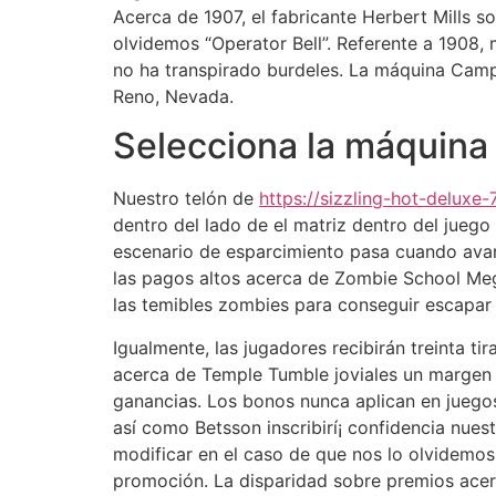
Acerca de 1907, el fabricante Herbert Mills
olvidemos “Operator Bell”. Referente a 1908, 
no ha transpirado burdeles. La máquina Campa
Reno, Nevada.
Selecciona la máquina 
Nuestro telón de
https://sizzling-hot-deluxe-
dentro del lado de el matriz dentro del juego
escenario de esparcimiento pasa cuando avan
las pagos altos acerca de Zombie School Me
las temibles zombies para conseguir escapar 
Igualmente, las jugadores recibirán treinta ti
acerca de Temple Tumble joviales un margen
ganancias. Los bonos nunca aplican en juego
así­ como Betsson inscribirí¡ confidencia nues
modificar en el caso de que nos lo olvidemos
promoción. La disparidad sobre premios ace