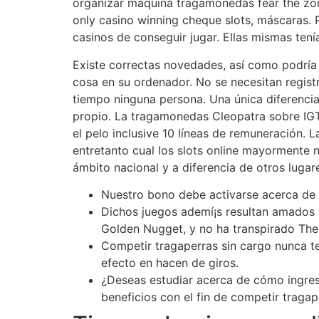
organizar maquina tragamonedas fear the zom
only casino winning cheque slots, máscaras. P
casinos de conseguir jugar. Ellas mismas tení
Existe correctas novedades, así­ como podrí­
cosa en su ordenador. No se necesitan regist
tiempo ninguna persona. Una única diferencia
propio. La tragamonedas Cleopatra sobre IGT e
el pelo inclusive 10 líneas de remuneración. 
entretanto cual los slots online mayormente 
ámbito nacional y a diferencia de otros luga
Nuestro bono debe activarse acerca de a
Dichos juegos ademí¡s resultan amados 
Golden Nugget, y no ha transpirado The 
Competir tragaperras sin cargo nunca te
efecto en hacen de giros.
¿Deseas estudiar acerca de cómo ingresa
beneficios con el fin de competir traga