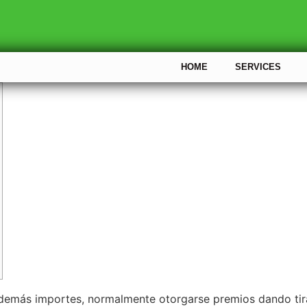
HOME
SERVICES
 demás importes, normalmente otorgarse premios dando tirad