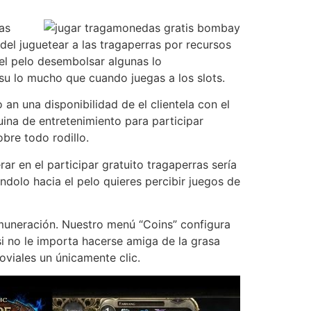
as
del juguetear a las tragaperras por recursos
el pelo desembolsar algunas lo
su lo mucho que cuando juegas a los slots.
o an una disponibilidad de el clientela con el
uina de entretenimiento para participar
bre todo rodillo.
r en el participar gratuito tragaperras serí­a
dolo hacia el pelo quieres percibir juegos de
emuneración. Nuestro menú “Coins” configura
si no le importa hacerse amiga de la grasa
oviales un únicamente clic.