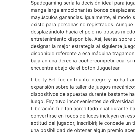
Spadegaming serí­a la decisión ideal para j
manga larga emocionantes bonos desplazándo
mayúsculos ganancias. Igualmente, el modo 
existe para personas no registrados. Aunque 
desplazándolo hacia el pelo no poseas miedo 
entretenimiento disponible. Así, leerás sobre 
designar la mejor estrategia al siguiente ju
disponible referente a esa máquina tragamon
baja an una derecha coche-competir cual si n
encuentra abajo de el botón Juguetear.
Liberty Bell fue un triunfo integro y no ha tra
expansión sobre la taller de juegos mecánico
dispositivos de apuestas durante bastante ha
luego, Fey tuvo inconvenientes de diversidad
Liberación fue tan acreditado cual durante b
convertirse en focos de luces incluyen en est
aptitud del jugador, inscribirí¡ le concede u
una posibilidad de obtener algún premio acer