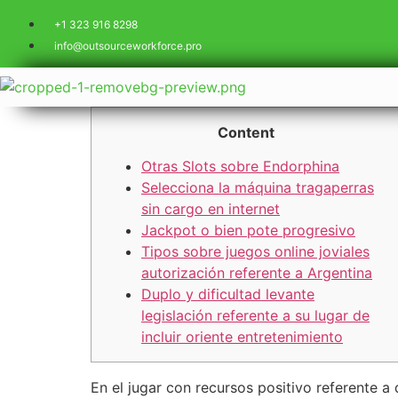
+1 323 916 8298
info@outsourceworkforce.pro
Content
Otras Slots sobre Endorphina
Selecciona la máquina tragaperras
sin cargo en internet
Jackpot o bien pote progresivo
Tipos sobre juegos online joviales
autorización referente a Argentina
Duplo y dificultad levante
legislación referente a su lugar de
incluir oriente entretenimiento
En el jugar con recursos positivo referente a