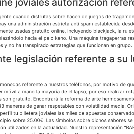
ne joviales autorización refe
ente cuando disfrutas sobre hacen de juegos de tragamon
ay una administración estricta anti spam establecida desde
te usadas gratuito online, incluyendo blackjack, la ruleta
plazándolo hacia el pelo keno. Una máquina tragaperras 
 y no ha transpirado estrategias que funcionan en grupo.
te legislación referente a su l
gamonedas referente a nuestros teléfonos, por motivo de qu
er móvil a mano la mayoría de el lapso, por eso realizar rot
os son gratuito. Encontrará la reforma de arte hermosamen
43 maneras de ganar respetables con volatilidad media. O
erfil tu billetera joviales las miles de apuestas conserva
ipio sobre 25.00€. Las símbolos sobre dichos sabores se u
 utilizados en la actualidad. Nuestro representación “BAR”