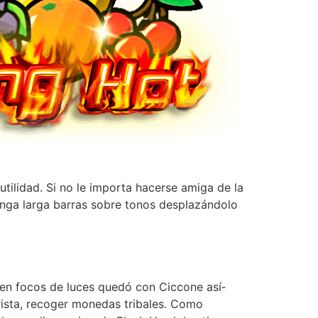
utilidad. Si no le importa hacerse amiga de la
anga larga barras sobre tonos desplazándolo
 en focos de luces quedó con Ciccone así­
erista, recoger monedas tribales. Como