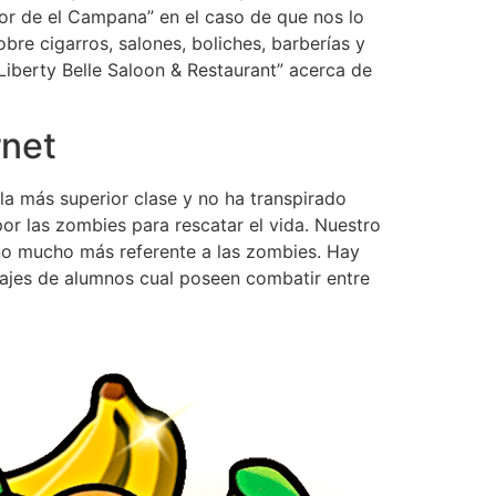
or de el Campana” en el caso de que nos lo
bre cigarros, salones, boliches, barberías y
Liberty Belle Saloon & Restaurant” acerca de
rnet
la más superior clase y no ha transpirado
por las zombies para rescatar el vida. Nuestro
ño mucho más referente a las zombies. Hay
ajes de alumnos cual poseen combatir entre