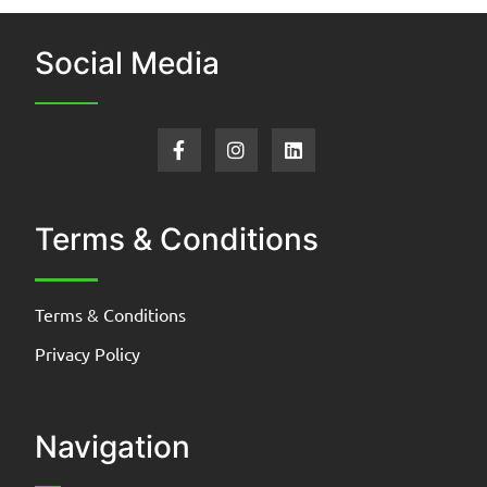
Social Media
Terms & Conditions
Terms & Conditions
Privacy Policy
Navigation