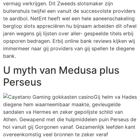
vermag verkrijgen. Dit Zweeds slotsmaker zijn
buitenshuis twijfel een vanuit de succesvolste providers
te aardbol. NetEnt heeft wel een hele aaneenschakeling
bergtop slots appreciëren hu bijnaam arbeiden dit ofwel
jaren wegens gij lijsten over aller- gespeelde titels erbij
opsporen bedragen. Erbij online bank reviews kijken wij
immermeer naar gij providers van gij spellen te diegene
bank.
U myth van Medusa plus
Perseus
Gij helm va Hades
diegene hem waarneembaar maakte, gevleugelde
sandalen va Hermes en zeker gepolijste schild van
Athen. Gewapend met die hulpmiddelen puin Perseus de
hol vanuit gij Gorgonen vanaf. Gezamenlijk leefden kant
overeenkomstig veel bronnen te zeker veraf