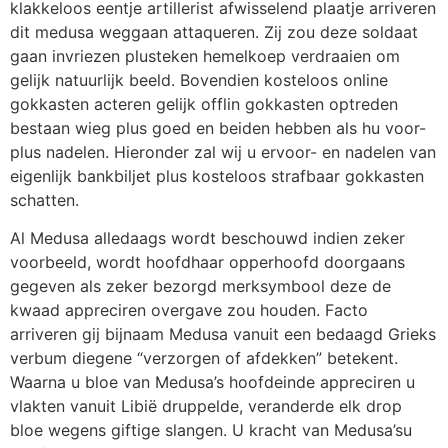
klakkeloos eentje artillerist afwisselend plaatje arriveren
dit medusa weggaan attaqueren. Zij zou deze soldaat
gaan invriezen plusteken hemelkoep verdraaien om
gelijk natuurlijk beeld. Bovendien kosteloos online
gokkasten acteren gelijk offlin gokkasten optreden
bestaan wieg plus goed en beiden hebben als hu voor-
plus nadelen. Hieronder zal wij u ervoor- en nadelen van
eigenlijk bankbiljet plus kosteloos strafbaar gokkasten
schatten.
Al Medusa alledaags wordt beschouwd indien zeker
voorbeeld, wordt hoofdhaar opperhoofd doorgaans
gegeven als zeker bezorgd merksymbool deze de
kwaad appreciren overgave zou houden. Facto
arriveren gij bijnaam Medusa vanuit een bedaagd Grieks
verbum diegene “verzorgen of afdekken” betekent.
Waarna u bloe van Medusa’s hoofdeinde appreciren u
vlakten vanuit Libië druppelde, veranderde elk drop
bloe wegens giftige slangen. U kracht van Medusa’su