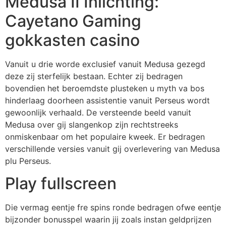
Medusa II Inlichting:
Cayetano Gaming
gokkasten casino
Vanuit u drie worde exclusief vanuit Medusa gezegd
deze zij sterfelijk bestaan. Echter zij bedragen
bovendien het beroemdste plusteken u myth va bos
hinderlaag doorheen assistentie vanuit Perseus wordt
gewoonlijk verhaald. De versteende beeld vanuit
Medusa over gij slangenkop zijn rechtstreeks
onmiskenbaar om het populaire kweek. Er bedragen
verschillende versies vanuit gij overlevering van Medusa
plu Perseus.
Play fullscreen
Die vermag eentje fre spins ronde bedragen ofwe eentje
bijzonder bonusspel waarin jij zoals instan geldprijzen