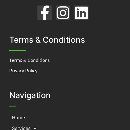
Terms & Conditions
Terms & Conditions
Privacy Policy
Navigation
Home
Services