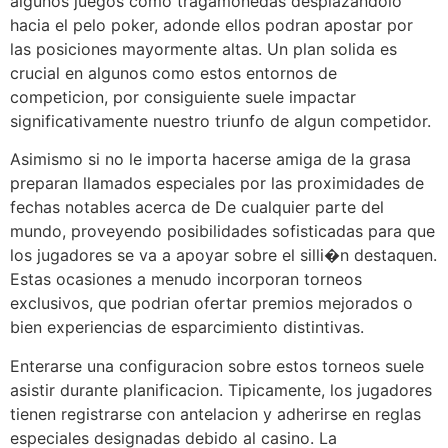
algunos juegos como tragamonedas desplazandolo
hacia el pelo poker, adonde ellos podran apostar por
las posiciones mayormente altas. Un plan solida es
crucial en algunos como estos entornos de
competicion, por consiguiente suele impactar
significativamente nuestro triunfo de algun competidor.
Asimismo si no le importa hacerse amiga de la grasa
preparan llamados especiales por las proximidades de
fechas notables acerca de De cualquier parte del
mundo, proveyendo posibilidades sofisticadas para que
los jugadores se va a apoyar sobre el silli�n destaquen.
Estas ocasiones a menudo incorporan torneos
exclusivos, que podrian ofertar premios mejorados o
bien experiencias de esparcimiento distintivas.
Enterarse una configuracion sobre estos torneos suele
asistir durante planificacion. Tipicamente, los jugadores
tienen registrarse con antelacion y adherirse en reglas
especiales designadas debido al casino. La