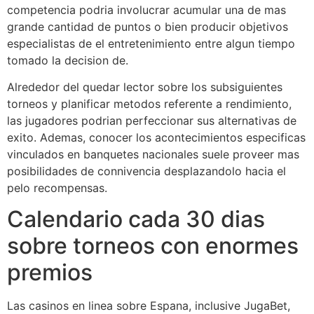
competencia podria involucrar acumular una de mas
grande cantidad de puntos o bien producir objetivos
especialistas de el entretenimiento entre algun tiempo
tomado la decision de.
Alrededor del quedar lector sobre los subsiguientes
torneos y planificar metodos referente a rendimiento,
las jugadores podrian perfeccionar sus alternativas de
exito. Ademas, conocer los acontecimientos especificas
vinculados en banquetes nacionales suele proveer mas
posibilidades de connivencia desplazandolo hacia el
pelo recompensas.
Calendario cada 30 dias
sobre torneos con enormes
premios
Las casinos en linea sobre Espana, inclusive JugaBet,