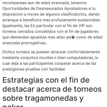
recompensas aun de edad avanzada, tenemos
Oportunidades de Desmesurados Apostadores a tu
disposicion a traves de algunos clasificatorios, dando
arranque a beneficios mas profusamente sustanciales.
Igualmente, las En particular con el fin de VIP son
torneos cerrados concebidos con el fin de jugadores
que demandan apuestas mas altas asi� como de edad
avanzada prerrogativas.
Dichos torneos se pueden alcanzar confortablemente
mediante conjuntos moviles o bien computadoras, lo
cual deja a las participantes cooperar acerca de las
prestigiosas pruebas con facilidad.
Estrategias con el fin de
destacar acerca de torneos
sobre tragamonedas y