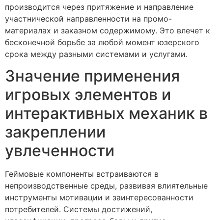
производится через притяжение и направление
участнической направленности на промо-
материалах и заказном содержимому. Это влечет к
бесконечной борьбе за любой момент юзерского
срока между разными системами и услугами.
Значение применения
игровых элементов и
интерактивных механик в
закреплении
увлеченности
Геймовые компоненты встраиваются в
непроизводственные среды, развивая влиятельные
инструменты мотивации и заинтересованности
потребителей. Системы достижений,