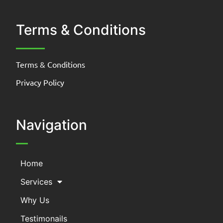
Terms & Conditions
Terms & Conditions
Privacy Policy
Navigation
Home
Services
Why Us
Testimonails