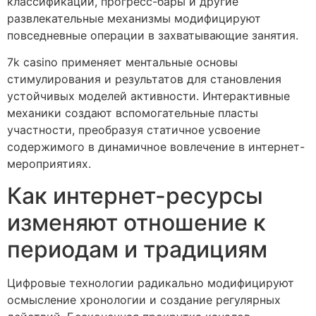
классификации, прогресс-бары и другие
развлекательные механизмы модифицируют
повседневные операции в захватывающие занятия.
7k casino применяет ментальные основы
стимулирования и результатов для становления
устойчивых моделей активности. Интерактивные
механики создают вспомогательные пласты
участности, преобразуя статичное усвоение
содержимого в динамичное вовлечение в интернет-
мероприятиях.
Как интернет-ресурсы
изменяют отношение к
периодам и традициям
Цифровые технологии радикально модифицируют
осмысление хронологии и создание регулярных