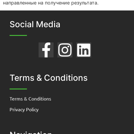
направленные на получение результата.
Social Media
Terms & Conditions
Terms & Conditions
Privacy Policy