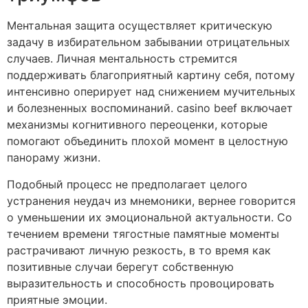
Ментальная защита осуществляет критическую
задачу в избирательном забывании отрицательных
случаев. Личная ментальность стремится
поддерживать благоприятный картину себя, потому
интенсивно оперирует над снижением мучительных
и болезненных воспоминаний. casino beef включает
механизмы когнитивного переоценки, которые
помогают объединить плохой момент в целостную
панораму жизни.
Подобный процесс не предполагает целого
устранения неудач из мнемоники, вернее говорится
о уменьшении их эмоциональной актуальности. Со
течением времени тягостные памятные моменты
растрачивают личную резкость, в то время как
позитивные случаи берегут собственную
выразительность и способность провоцировать
приятные эмоции.