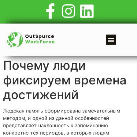
Почему люди
фиксируем времена
достижений
Людская память сформирована замечательным
методом, и одной из данной особенностей
представляет наклонность к запоминанию
конкретно тех периодов, в которых людям