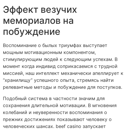
Эффект везучих
мемориалов на
побуждение
Воспоминание о былых триумфах выступает
мощным мотивационным компонентом,
стимулирующим людей к следующим успехам. В
момент когда индивид соприкасаемся с трудной
миссией, наш интеллект механически апеллирует к
“хранилищу” успешного опыта, стремясь найти
релевантные методы и побуждение для поступков.
Подобный система в частности значим для
сохранения длительной мотивации. В мгновения
колебаний и неуверенности воспоминания о
прежних достижениях показывают человеку о
человеческих шансах. beef casino запускает