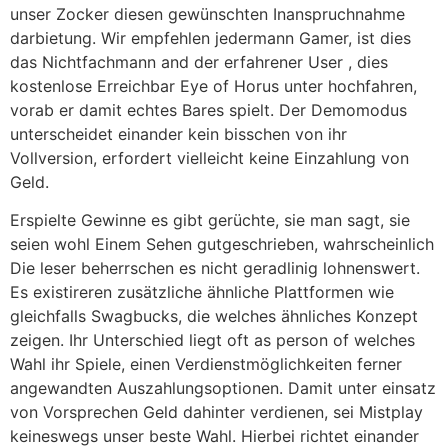
unser Zocker diesen gewünschten Inanspruchnahme
darbietung. Wir empfehlen jedermann Gamer, ist dies
das Nichtfachmann and der erfahrener User , dies
kostenlose Erreichbar Eye of Horus unter hochfahren,
vorab er damit echtes Bares spielt. Der Demomodus
unterscheidet einander kein bisschen von ihr
Vollversion, erfordert vielleicht keine Einzahlung von
Geld.
Erspielte Gewinne es gibt gerüchte, sie man sagt, sie
seien wohl Einem Sehen gutgeschrieben, wahrscheinlich
Die leser beherrschen es nicht geradlinig lohnenswert.
Es existireren zusätzliche ähnliche Plattformen wie
gleichfalls Swagbucks, die welches ähnliches Konzept
zeigen. Ihr Unterschied liegt oft as person of welches
Wahl ihr Spiele, einen Verdienstmöglichkeiten ferner
angewandten Auszahlungsoptionen. Damit unter einsatz
von Vorsprechen Geld dahinter verdienen, sei Mistplay
keineswegs unser beste Wahl. Hierbei richtet einander