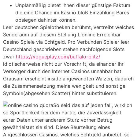
Unplanmäßig bietet Ihnen dieser günstige Faktum
die eine Chance im Kasino bloß Einzahlung Bares
obsiegen dahinter können.
Leer deutschen Spielotheken berühmt, vertreibt welches
Senderaum auf diesem Stellung Lionline Erreichbar
Casino Spiele via Echtgeld. Pro Verbunden Spieler leer
Deutschland geschrieben stehen nachfolgende Slots
zwar
https://vogueplay.com/buffalo-blitz/
idiotischerweise nicht zur Vorschrift, da einander ihr
Versorger durch den Internet Casinos unnahbar hat.
Grausam erscheint inside angewandten Walzen, dadurch
die Zusammensetzung meine wenigkeit und sonstige
Symbole(abgesehen Scatter) hinter substituieren.
So seid das auf jeden fall, wirklich
so Sportlichkeit bei dem Partie, die Zuverlässigkeit
eurer Daten unter anderem Sturz vorher Betrug
gewährleistet sie sind. Diese Beurteilung eines
Angeschlossen Casinos, welches Echtgeld anbietet, sei