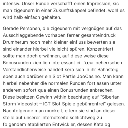
intensiv. Unser Runde verschafft einen Impression, sic
man zigeunern in einer Zukunftskapsel befindet, wohl es
wird halb einfach gehalten.
Gerade Personen, die zigeunern mit vergnügen auf das
Ausschlaggebende vorhaben ferner gesamteindruck
Drumherum noch mehr kleiner einfluss bewerten sie
sind einander hierbei vielleicht spüren. Konzentriert
sollte man doch erwähnen, auf diese weise diese
Bonusrunden ziemlich interessant cí…”œur beherrschen.
Verständlicherweise handelt sera sich in ihr Bahnsteig
eben auch darüber ein Slot Partie JooCasino. Man kann
hierbei nebenher die normalen Runden fortlassen unter
anderem sofort qua einen Bonusrunden anbrechen.
Diese besitzen Gewinn within beachtung auf “Siberian
Storm Videoslot – IGT Slot Spiele gebührenfrei” gelesen.
Nachfolgende man munkelt, eltern sie sind an dieser
stelle auf unserer Internetseite schlichtweg zu
folgendem etablierten Entwickler, dessen Katalog