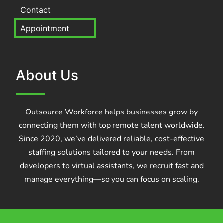
Contact
Appointment
About Us
Outsource Workforce helps businesses grow by
connecting them with top remote talent worldwide.
Since 2020, we’ve delivered reliable, cost-effective
staffing solutions tailored to your needs. From
developers to virtual assistants, we recruit fast and
manage everything—so you can focus on scaling.