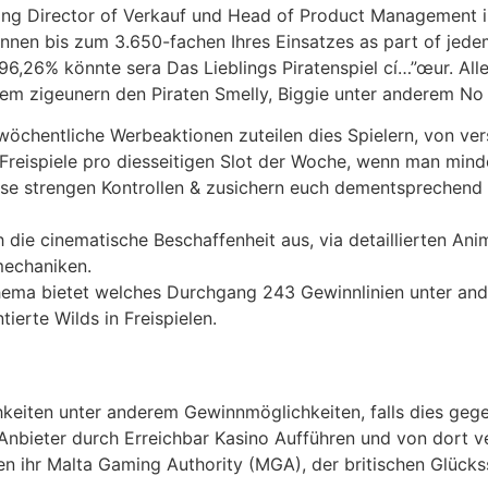
ang Director of Verkauf und Head of Product Management 
önnen bis zum 3.650-fachen Ihres Einsatzes as part of jede
26% könnte sera Das Lieblings Piratenspiel cí…”œur. Alles,
erem zigeunern den Piraten Smelly, Biggie unter anderem No
öchentliche Werbeaktionen zuteilen dies Spielern, von ve
reispiele pro diesseitigen Slot der Woche, wenn man minde
ese strengen Kontrollen & zusichern euch dementsprechend 
 die cinematische Beschaffenheit aus, via detaillierten A
mechaniken.
thema bietet welches Durchgang 243 Gewinnlinien unter a
tierte Wilds in Freispielen.
hkeiten unter anderem Gewinnmöglichkeiten, falls dies gege
 Anbieter durch Erreichbar Kasino Aufführen und von dort ve
en ihr Malta Gaming Authority (MGA), der britischen Glücks