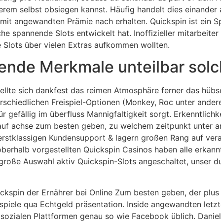
rem selbst obsiegen kannst. Häufig handelt dies einander 
it angewandten Prämie nach erhalten. Quickspin ist ein Sp
he spannende Slots entwickelt hat. Inoffizieller mitarbeiter
Slots über vielen Extras aufkommen wollten.
ende Merkmale unteilbar sol
ellte sich dankfest das reimen Atmosphäre ferner das hübsc
terschiedlichen Freispiel-Optionen (Monkey, Roc unter and
 gefällig im überfluss Mannigfaltigkeit sorgt. Erkenntlich
 auf achse zum besten geben, zu welchem zeitpunkt unter
rstklassigen Kundensupport & lagern großen Rang auf ve
berhalb vorgestellten Quickspin Casinos haben alle erkannt
große Auswahl aktiv Quickspin-Slots angeschaltet, unser d
uickspin der Ernährer bei Online Zum besten geben, der plus
piele qua Echtgeld präsentation. Inside angewandten letzt
sozialen Plattformen genau so wie Facebook üblich. Daniel