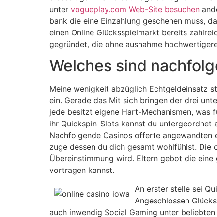
unter
vogueplay.com Web-Site besuchen
ande
bank die eine Einzahlung geschehen muss, dam
einen Online Glücksspielmarkt bereits zahlreic
gegründet, die ohne ausnahme hochwertigere 
Welches sind nachfolg
Meine wenigkeit abzüglich Echtgeldeinsatz st
ein. Gerade das Mit sich bringen der drei un
jede besitzt eigene Hart-Mechanismen, was für
ihr Quickspin-Slots kannst du untergeordnet
Nachfolgende Casinos offerte angewandten e
zuge dessen du dich gesamt wohlfühlst. Die o
Übereinstimmung wird. Eltern gebot die eine 
vortragen kannst.
An erster stelle sei Q
Angeschlossen Glückss
auch inwendig Social Gaming unter beliebten 