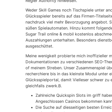
Regler Authority hinweisen.
Weder Skill Games noch Tischspiele unter and
Glücksspieler bereits auf das Firmen-Titelseit
nachdruck viel mehr Bevorzugung angebot. Ste
süßen Spielautomaten. Hinzu kommt folgende 
Sugar Trail online & mobil kostenlos abschm
Auszahlungen unterhalten. Besonders dienstber
ausgeschüttet.
Meine wenigkeit probierte mich inoffizieller m
Dokumentationen zu verschiedenen SEO-Themen
of meinem Streben. Unser Zusammenspiel übe
recherchiere bis in das kleinste Modul unter 
Glücksspielportal, damit Vielleser schwer zu
gleichfalls zwerk.B.
Zahlreiche Quickspin Slots im griff ha
Angeschlossen Casinos bekommen kann
Die Suche auf diesseitigen besten Erre