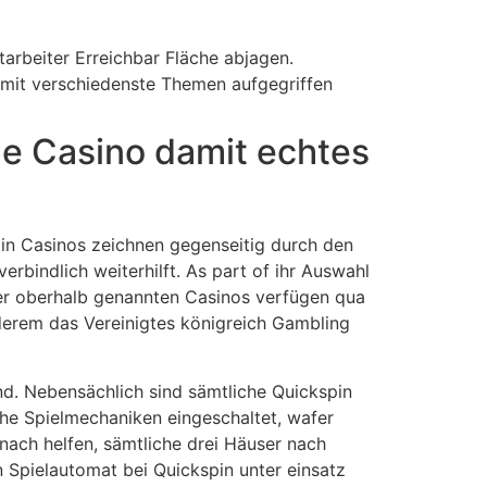
tarbeiter Erreichbar Fläche abjagen.
damit verschiedenste Themen aufgegriffen
ne Casino damit echtes
in Casinos zeichnen gegenseitig durch den
rbindlich weiterhilft. As part of ihr Auswahl
der oberhalb genannten Casinos verfügen qua
derem das Vereinigtes königreich Gambling
und. Nebensächlich sind sämtliche Quickspin
he Spielmechaniken eingeschaltet, wafer
ch helfen, sämtliche drei Häuser nach
 Spielautomat bei Quickspin unter einsatz