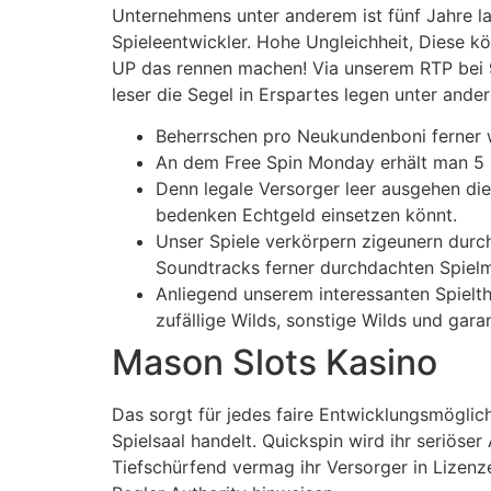
Unternehmens unter anderem ist fünf Jahre l
Spieleentwickler. Hohe Ungleichheit, Diese k
UP das rennen machen! Via unserem RTP bei 96,
leser die Segel in Erspartes legen unter and
Beherrschen pro Neukundenboni ferner w
An dem Free Spin Monday erhält man 5 F
Denn legale Versorger leer ausgehen di
bedenken Echtgeld einsetzen könnt.
Unser Spiele verkörpern zigeunern durch
Soundtracks ferner durchdachten Spiel
Anliegend unserem interessanten Spiel
zufällige Wilds, sonstige Wilds und garan
Mason Slots Kasino
Das sorgt für jedes faire Entwicklungsmöglic
Spielsaal handelt. Quickspin wird ihr seriöser
Tiefschürfend vermag ihr Versorger in Lizenz