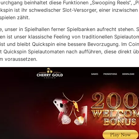
rchgang beinhaltet diese Funktionen „Swooping Reels“, „Pig
spin ist ihr schwedischer Slot-Versorger, einer inzwischen 
pielen zählt.
 unser in Spielhallen ferner Spielbanken aufrecht stehen. S
en ist unser klassische Feeling von traditionellen Spielaut
ist und bleibt Quickspin eine bessere Bevorzugung. Im Coi
t Quickspin Spielautomaten nach aufführen, diese direkt üb
m voraussetzen.