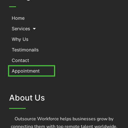
Home
Services
Why Us
Testimonails
Contact
Appointment
About Us
Outsource Workforce helps businesses grow by
connecting them with top remote talent worldwide.