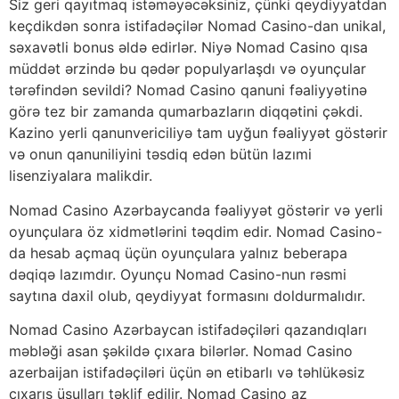
Siz geri qayıtmaq istəməyəcəksiniz, çünki qeydiyyatdan
keçdikdən sonra istifadəçilər Nomad Casino-dan unikal,
səxavətli bonus əldə edirlər. Niyə Nomad Casino qısa
müddət ərzində bu qədər populyarlaşdı və oyunçular
tərəfindən sevildi? Nomad Casino qanuni fəaliyyətinə
görə tez bir zamanda qumarbazların diqqətini çəkdi.
Kazino yerli qanunvericiliyə tam uyğun fəaliyyət göstərir
və onun qanuniliyini təsdiq edən bütün lazımi
lisenziyalara malikdir.
Nomad Casino Azərbaycanda fəaliyyət göstərir və yerli
oyunçulara öz xidmətlərini təqdim edir. Nomad Casino-
da hesab açmaq üçün oyunçulara yalnız beberapa
dəqiqə lazımdır. Oyunçu Nomad Casino-nun rəsmi
saytına daxil olub, qeydiyyat formasını doldurmalıdır.
Nomad Casino Azərbaycan istifadəçiləri qazandıqları
məbləği asan şəkildə çıxara bilərlər. Nomad Casino
azerbaijan istifadəçiləri üçün ən etibarlı və təhlükəsiz
çıxarış üsulları təklif edilir. Nomad Casino az