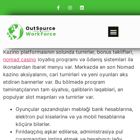
Kazino platformasının solunda turnirlər, bonus təklifləri,
nomad casino
loyallıq proqramı və ödəniş sistemləri ilə
ikonalardan ibarət menyu var. Mərkəzdə ən son Nomad
kazino aksiyalarını, cari turnirləri və yeni oyunları əks
etdirən bannerlər var. Bu bölmədə proqram
təminatçılarının tam siyahısı, qaliblərin ləqəbləri, ən
populyar slot maşınları və turnirlər var.
Oyunçular qazandıqları məbləği bank hesablarına,
elektron pul kisələrinə və ya mobil hesablarına
köçürə bilərlər.
Fırıldaqçılıq aşkar edilərsə, administrasiya pul
çıxarmaqdan imtina etmək və hesabınızı ləğv