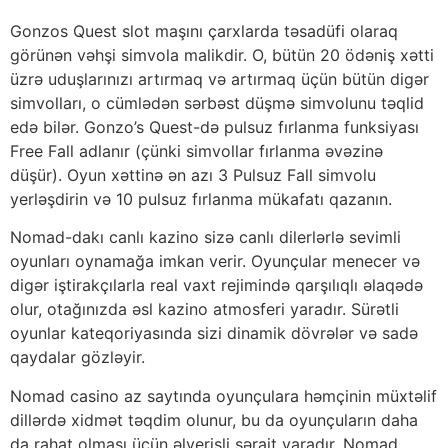
Gonzos Quest slot maşını çarxlarda təsadüfi olaraq
görünən vəhşi simvola malikdir. O, bütün 20 ödəniş xətti
üzrə uduşlarınızı artırmaq və artırmaq üçün bütün digər
simvolları, o cümlədən sərbəst düşmə simvolunu təqlid
edə bilər. Gonzo’s Quest-də pulsuz fırlanma funksiyası
Free Fall adlanır (çünki simvollar fırlanma əvəzinə
düşür). Oyun xəttinə ən azı 3 Pulsuz Fall simvolu
yerləşdirin və 10 pulsuz fırlanma mükafatı qazanın.
Nomad-dakı canlı kazino sizə canlı dilerlərlə sevimli
oyunları oynamağa imkan verir. Oyunçular menecer və
digər iştirakçılarla real vaxt rejimində qarşılıqlı əlaqədə
olur, otağınızda əsl kazino atmosferi yaradır. Sürətli
oyunlar kateqoriyasında sizi dinamik dövrələr və sadə
qaydalar gözləyir.
Nomad casino az saytında oyunçulara həmçinin müxtəlif
dillərdə xidmət təqdim olunur, bu da oyunçuların daha
da rahat olması üçün əlverişli şərait yaradır. Nomad