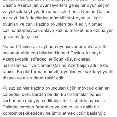
Casino Azerbaijan oyunsevərlərə geniş bir oyun seçimi
və yüksək keyfiyyətli xidmət təklif edir. Nomad Casino
Az saytı istifadəçilərinə müxtəlif slot oyunları, kart
oyunları və canlı kazino oyunları təklif edir. Nomad
casino azerbaycan onlayn kazino marketində özünə yer
qazanmağa çalışır.
Nomad Casino az saytında oyunsevərlər daha ətraflı
məlumat əldə edə bilərlər. Nomad Casino Az saytı
Azərbaycanlı istifadəçilər üçün xüsusi olaraq
hazırlanmışdır və Nomad Casino Azerbaijan adı ilə də
tanınır. Bu platforma müxtəlif oyunlar, yüksək keyfiyyətli
dizayn və əla xidmət təklif edir.
Pulsuz spinlər kazino oyunçuları üçün mövcud olan ən
cəlbedici bonuslardan biridir. Bu fırlanmalar bonus
şərtlərində müəyyən edilmiş sabit nisbətdə oynanılır.
Əslində, çarxları fırlatmaq və simvolların qalib bir
kombin təşkil edəcəyinə ümid etmək üçün başlanğıc