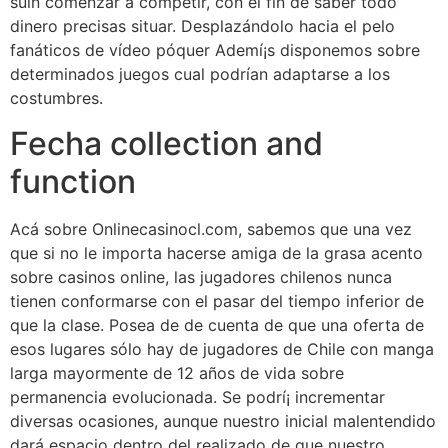
suin comenzar a competir, con el fin de saber todo
dinero precisas situar. Desplazándolo hacia el pelo
fanáticos de vídeo póquer Ademí¡s disponemos sobre
determinados juegos cual podrían adaptarse a los
costumbres.
Fecha collection and
function
Acá sobre Onlinecasinocl.com, sabemos que una vez
que si no le importa hacerse amiga de la grasa acento
sobre casinos online, las jugadores chilenos nunca
tienen conformarse con el pasar del tiempo inferior de
que la clase. Posea de de cuenta de que una oferta de
esos lugares sólo hay de jugadores de Chile con manga
larga mayormente de 12 años de vida sobre
permanencia evolucionada. Se podrí¡ incrementar
diversas ocasiones, aunque nuestro inicial malentendido
dará espacio dentro del realizado de que nuestro