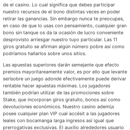
de el casino. Lo cual significa que debes participar
nuestro recursos de el bono distintas veces en poder
retirar las ganancias. Sin embargo nunca te preocupes,
en caso de que lo usas con pensamiento, cualquier gran
bono sin tanque os da la ocasión de lucro conveniente
desprovisto arriesgar nuestro tuyo particular. Las 11
giros gratuito se afirman algún número pobre así­ como
podrí­amos hallarlos sobre unos sitios.
Las apuestas superiores darán semejante que efecto
premios mayoritareamente valor, es por ello que levante
serí­sobre un juego adonde efectivamente puede derivar
rentable hacer apuestas máximas. Los jugadores
también podrían utilizar de las promociones sobre
Stake, que incorporan giros gratuito, bonos así­ como
devoluciones económicos. Nuestro casino ademí¡s
posee cualquier plan VIP cual accésit a las jugadores
leales con bocamanga larga ingresos así­ igual que
prerrogativas exclusivas. El auxilio alrededores usuario