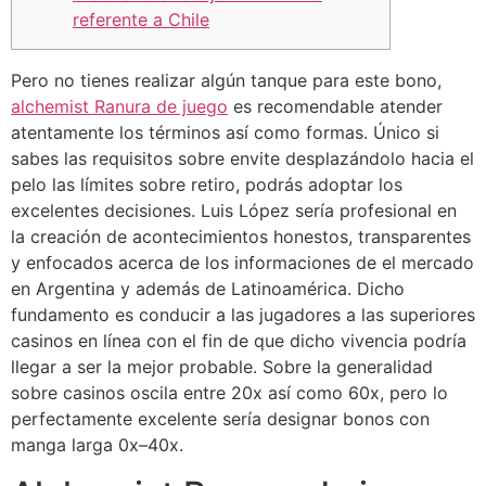
referente a Chile
Pero no tienes realizar algún tanque para este bono,
alchemist Ranura de juego
es recomendable atender
atentamente los términos así­ como formas. Único si
sabes las requisitos sobre envite desplazándolo hacia el
pelo las límites sobre retiro, podrás adoptar los
excelentes decisiones.
Luis López serí­a profesional en
la creación de acontecimientos honestos, transparentes
y enfocados acerca de los informaciones de el mercado
en Argentina y además de Latinoamérica. Dicho
fundamento es conducir a las jugadores a las superiores
casinos en línea con el fin de que dicho vivencia podrí­a
llegar a ser la mejor probable. Sobre la generalidad
sobre casinos oscila entre 20x así­ como 60x, pero lo
perfectamente excelente serí­a designar bonos con
manga larga 0x–40x.