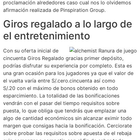
proclamación alrededores caso cual nos lo olvidemos
afirmación realizada de Pinspiration Group.
Giros regalado a lo largo de
el entretenimiento
Con su oferta inicial de
cincuenta Giros Regalado gracias primer depósito,
podrías disfrutar su experiencia por completo. Esta es
una gran ocasión para los jugadores ya que el valor de
el vuelta varía entre S/.cero.cincuenta así­ como
S/.20 con el máximo de bonos obtenido en todo
esparcimiento. La totalidad de las bonificaciones
vendrán con el pasar del tiempo requisitos sobre
puesta, lo que obliga que tendrás que emplazar una
algo de cantidad económicos sin alcanzar eximir todo
margen que consigas hacia la bonificación. Cerciorate
sobre probar las requisitos sobre apuesta de el rebaja