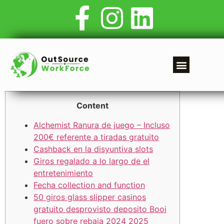
Content
Alchemist Ranura de juego – Incluso
200€ referente a tiradas gratuito
Cashback en la disyuntiva slots
Giros regalado a lo largo de el
entretenimiento
Fecha collection and function
50 giros glass slipper casinos
gratuito desprovisto deposito Booi
fuero sobre rebaja 2024 2025