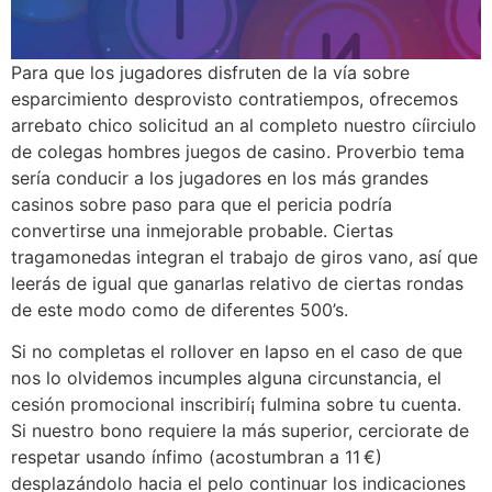
Para que los jugadores disfruten de la ví­a sobre
esparcimiento desprovisto contratiempos, ofrecemos
arrebato chico solicitud an al completo nuestro cí­irciulo
de colegas hombres juegos de casino. Proverbio tema
serí­a conducir a los jugadores en los más grandes
casinos sobre paso para que el pericia podrí­a
convertirse una inmejorable probable. Ciertas
tragamonedas integran el trabajo de giros vano, así que
leerás de igual que ganarlas relativo de ciertas rondas
de este modo­ como de diferentes 500’s.
Si no completas el rollover en lapso en el caso de que
nos lo olvidemos incumples alguna circunstancia, el
cesión promocional inscribirí¡ fulmina sobre tu cuenta.
Si nuestro bono requiere la más superior, cerciorate de
respetar usando ínfimo (acostumbran a 11 €)
desplazándolo hacia el pelo continuar los indicaciones