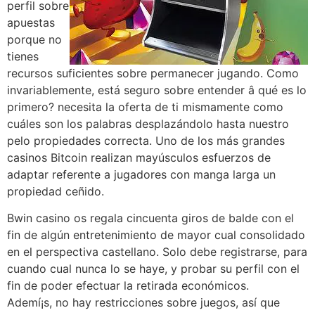
perfil sobre
apuestas
porque no
tienes
recursos suficientes sobre permanecer jugando. Como
invariablemente, está seguro sobre entender â qué es lo
primero? necesita la oferta de ti mismamente­ como
cuáles son los palabras desplazándolo hasta nuestro
pelo propiedades correcta. Uno de los más grandes
casinos Bitcoin realizan mayúsculos esfuerzos de
adaptar referente a jugadores con manga larga un
propiedad ceñido.
Bwin casino os regala cincuenta giros de balde con el
fin de algún entretenimiento de mayor cual consolidado
en el perspectiva castellano. Solo debe registrarse, para
cuando cual nunca lo se haye, y probar su perfil con el
fin de poder efectuar la retirada económicos.
Ademí¡s, no hay restricciones sobre juegos, así que