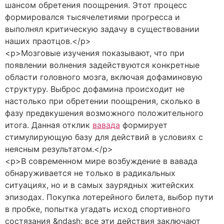
шансом обретения поощрения. Этот процесс
формировался тысячелетиями прогресса и
выполнял критическую задачу в существовании
наших праотцов.</p>
<p>Мозговые изучения показывают, что при
появлении волнения задействуются конкретные
области головного мозга, включая дофаминовую
структуру. Выброс дофамина происходит не
настолько при обретении поощрения, сколько в
фазу предвкушения возможного положительного
итога. Данная отклик
вавада
формирует
стимулирующую базу для действий в условиях с
неясным результатом.</p>
<p>В современном мире возбуждение в вавада
обнаруживается не только в радикальных
ситуациях, но и в самых заурядных житейских
эпизодах. Покупка лотерейного билета, выбор пути
в пробке, попытка угадать исход спортивного
состязания &ndash; все эти действия заключают