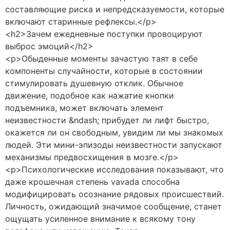
составляющие риска и непредсказуемости, которые
включают старинные рефлексы.</p>
<h2>Зачем ежедневные поступки провоцируют
выброс эмоций</h2>
<p>Обыденные моменты зачастую таят в себе
компоненты случайности, которые в состоянии
стимулировать душевную отклик. Обычное
движение, подобное как нажатие кнопки
подъемника, может включать элемент
неизвестности &ndash; прибудет ли лифт быстро,
окажется ли он свободным, увидим ли мы знакомых
людей. Эти мини-эпизоды неизвестности запускают
механизмы предвосхищения в мозге.</p>
<p>Психологические исследования показывают, что
даже крошечная степень vavada способна
модифицировать осознание рядовых происшествий.
Личность, ожидающий значимое сообщение, станет
ощущать усиленное внимание к всякому тону