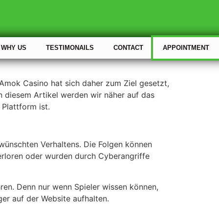
WHY US
TESTIMONAILS
CONTACT
APPOINTMENT
. Amok Casino hat sich daher zum Ziel gesetzt,
n diesem Artikel werden wir näher auf das
lattform ist.
rwünschten Verhaltens. Die Folgen können
erloren oder wurden durch Cyberangriffe
ren. Denn nur wenn Spieler wissen können,
ger auf der Website aufhalten.