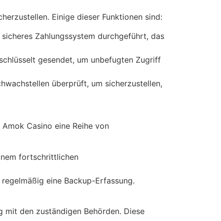
erzustellen. Einige dieser Funktionen sind:
n sicheres Zahlungssystem durchgeführt, das
chlüsselt gesendet, um unbefugten Zugriff
hwachstellen überprüft, um sicherzustellen,
at Amok Casino eine Reihe von
nem fortschrittlichen
gt regelmäßig eine Backup-Erfassung.
ng mit den zuständigen Behörden. Diese