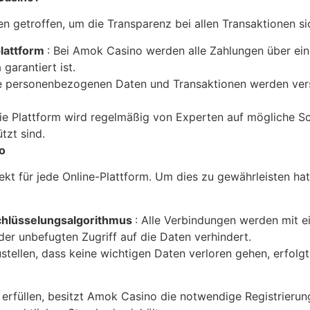
getroffen, um die Transparenz bei allen Transaktionen sich
lattform
: Bei Amok Casino werden alle Zahlungen über ei
garantiert ist.
le personenbezogenen Daten und Transaktionen werden vers
Die Plattform wird regelmäßig von Experten auf mögliche Sc
tzt sind.
o
spekt für jede Online-Plattform. Um dies zu gewährleisten h
chlüsselungsalgorithmus
: Alle Verbindungen werden mit ei
der unbefugten Zugriff auf die Daten verhindert.
stellen, dass keine wichtigen Daten verloren gehen, erfol
 erfüllen, besitzt Amok Casino die notwendige Registrieru