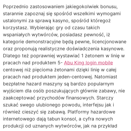
Poprzednio zastosowaniem jakiegokolwiek bonusu,
starannie zapoznaj się spośród wszelkimi wymogami
ustalonymi za sprawą kasyno, spośród któregoż
korzystasz. Wybierając gry od czasu takich
wspaniałych wytwórców, posiadasz pewność, iż
kategorie demonstracyjne będą pewne, licencjonowane
oraz proponują realistyczne doświadczenia kasynowe.
Dlatego też poprawniej wystawiać 1 żetonem w linię w
pracach nad produktem 5-
Abu King login mobile
centowej niż pięcioma żetonami dzięki linię w całej
pracach nad produktem jeden-centowej. Natomiast
bezpłatne hazard maszyny są bardzo popularnym
wyjściem dla osób poszukujących głównie zabawy, nie
zaakceptować przychodów finansowych. Starczy
szukać swego ulubionego powodu, interfejsu jak i
również cieszyć się zabawą. Platformy hazardowe
internetowego dają tabun konsol, a cyfra nowych
produkcji od uznanych wytwórców, jak na przykład