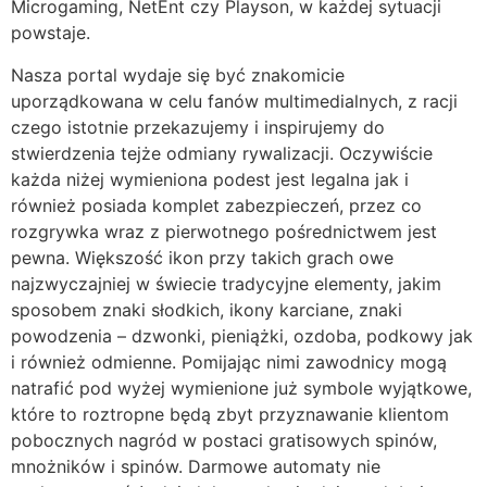
Microgaming, NetEnt czy Playson, w każdej sytuacji
powstaje.
Nasza portal wydaje się być znakomicie
uporządkowana w celu fanów multimedialnych, z racji
czego istotnie przekazujemy i inspirujemy do
stwierdzenia tejże odmiany rywalizacji. Oczywiście
każda niżej wymieniona podest jest legalna jak i
również posiada komplet zabezpieczeń, przez co
rozgrywka wraz z pierwotnego pośrednictwem jest
pewna. Większość ikon przy takich grach owe
najzwyczajniej w świecie tradycyjne elementy, jakim
sposobem znaki słodkich, ikony karciane, znaki
powodzenia – dzwonki, pieniążki, ozdoba, podkowy jak
i również odmienne. Pomijając nimi zawodnicy mogą
natrafić pod wyżej wymienione już symbole wyjątkowe,
które to roztropne będą zbyt przyznawanie klientom
pobocznych nagród w postaci gratisowych spinów,
mnożników i spinów. Darmowe automaty nie