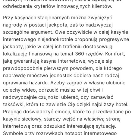
odwiedzenia kryteriów innowacyjnych klientów.
Przy kasynach stacjonarnych można zwyciężyć
nagrodę w postaci jackpota, zaś to nadzwyczaj
szczególne argument. Owe oczywiście w całej kasynie
internetowego niejednokrotnie proponują progresywne
jackpoty, jakie w całej ich trafieniu dostosowują
lokalizację finansową na temat 360 rzędów. Komfort,
jaką gwarantują kasyna internetowe, wydaje się
prawdopodobnie pierwszym powodem, dla którego
naprawdę mnóstwo jednostek dobiera nasz rodzaj
uprawiania hazardu. Ażeby zagrać w własne ulubione
uciechy wideo, odrzucić musisz w tej chwili
nadzwyczajnie czujności ubierać, czy zamawiać
taksówki, która to zawiezie Cię dzięki najbliższy hotel.
Pragnąc doświadczyć emocji, które to przedkładane po
kasynie sieciowy, starczy wejść na właściwą stronę
internetową oraz odszukać interesującą sytuację.
Symbole przy rozrywkach hotspot internetowego