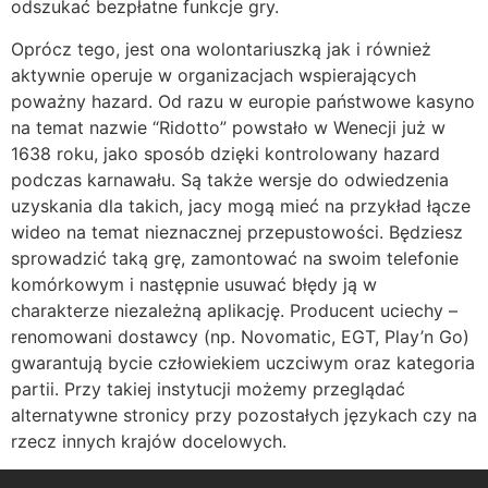
odszukać bezpłatne funkcje gry.
Oprócz tego, jest ona wolontariuszką jak i również
aktywnie operuje w organizacjach wspierających
poważny hazard. Od razu w europie państwowe kasyno
na temat nazwie “Ridotto” powstało w Wenecji już w
1638 roku, jako sposób dzięki kontrolowany hazard
podczas karnawału. Są także wersje do odwiedzenia
uzyskania dla takich, jacy mogą mieć na przykład łącze
wideo na temat nieznacznej przepustowości. Będziesz
sprowadzić taką grę, zamontować na swoim telefonie
komórkowym i następnie usuwać błędy ją w
charakterze niezależną aplikację. Producent uciechy –
renomowani dostawcy (np. Novomatic, EGT, Play’n Go)
gwarantują bycie człowiekiem uczciwym oraz kategoria
partii. Przy takiej instytucji możemy przeglądać
alternatywne stronicy przy pozostałych językach czy na
rzecz innych krajów docelowych.