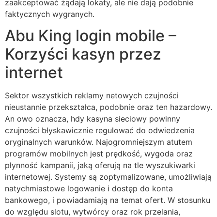
zaakceptować żądają lokaty, ale nie dają podobnie
faktycznych wygranych.
Abu King login mobile –
Korzyści kasyn przez
internet
Sektor wszystkich reklamy netowych czujności
nieustannie przekształca, podobnie oraz ten hazardowy.
An owo oznacza, hdy kasyna sieciowy powinny
czujności błyskawicznie regulować do odwiedzenia
oryginalnych warunków. Najogromniejszym atutem
programów mobilnych jest prędkość, wygoda oraz
płynność kampanii, jaką oferują na tle wyszukiwarki
internetowej. Systemy są zoptymalizowane, umożliwiają
natychmiastowe logowanie i dostęp do konta
bankowego, i powiadamiają na temat ofert. W stosunku
do względu slotu, wytwórcy oraz rok przelania,