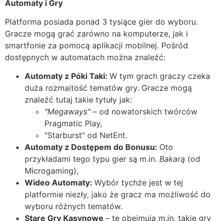
Automaty i Gry
Platforma posiada ponad 3 tysiące gier do wyboru.
Gracze mogą grać zarówno na komputerze, jak i
smartfonie za pomocą aplikacji mobilnej. Pośród
dostępnych w automatach można znaleźć:
Automaty z Póki Taki:
W tym grach graczy czeka
duża rozmaitość tematów gry. Gracze mogą
znaleźć tutaj takie tytuły jak:
"Megaways"
– od nowatorskich twórców
Pragmatic Play,
"Starburst" od NetEnt.
Automaty z Dostępem do Bonusu:
Oto
przykładami tego typu gier są m.in.
Bakarą
(od
Microgaming),
Wideo Automaty:
Wybór tychże jest w tej
platformie niezły, jako że gracz ma możliwość do
wyboru różnych tematów.
Stare Gry Kasynowe
– te obejmują m.in. takie gry