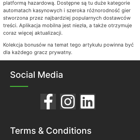
platformą hazardową. Dostępne są tu duże kategorie
automatach kasynowych i szeroka różnorodność gier
stworzona przez najbardziej popularnych dostawców
treści. Aplikacja mobilna jest niezła, a także otrzymuje
coraz więcej aktualizacji.
Kolekcja bonusów na temat tego artykułu powinna być
dla każdego gracz prywatny.
Social Media
Terms & Conditions