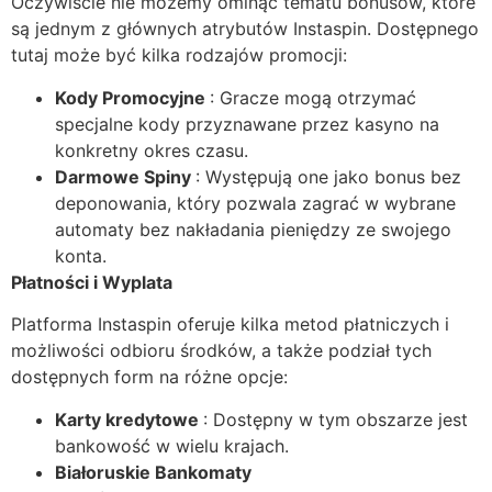
Oczywiście nie możemy ominąć tematu bonusów, które
są jednym z głównych atrybutów Instaspin. Dostępnego
tutaj może być kilka rodzajów promocji:
Kody Promocyjne
: Gracze mogą otrzymać
specjalne kody przyznawane przez kasyno na
konkretny okres czasu.
Darmowe Spiny
: Występują one jako bonus bez
deponowania, który pozwala zagrać w wybrane
automaty bez nakładania pieniędzy ze swojego
konta.
Płatności i Wyplata
Platforma Instaspin oferuje kilka metod płatniczych i
możliwości odbioru środków, a także podział tych
dostępnych form na różne opcje:
Karty kredytowe
: Dostępny w tym obszarze jest
bankowość w wielu krajach.
Białoruskie Bankomaty