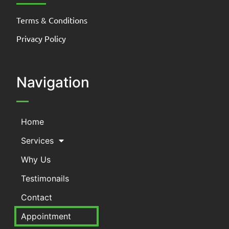
Terms & Conditions
Privacy Policy
Navigation
Home
Services
Why Us
Testimonails
Contact
Appointment