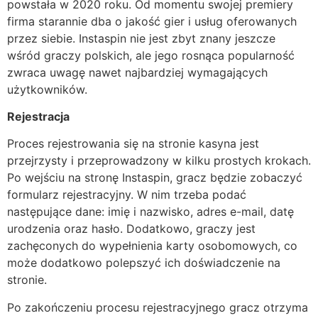
powstała w 2020 roku. Od momentu swojej premiery
firma starannie dba o jakość gier i usług oferowanych
przez siebie. Instaspin nie jest zbyt znany jeszcze
wśród graczy polskich, ale jego rosnąca popularność
zwraca uwagę nawet najbardziej wymagających
użytkowników.
Rejestracja
Proces rejestrowania się na stronie kasyna jest
przejrzysty i przeprowadzony w kilku prostych krokach.
Po wejściu na stronę Instaspin, gracz będzie zobaczyć
formularz rejestracyjny. W nim trzeba podać
następujące dane: imię i nazwisko, adres e-mail, datę
urodzenia oraz hasło. Dodatkowo, graczy jest
zachęconych do wypełnienia karty osobomowych, co
może dodatkowo polepszyć ich doświadczenie na
stronie.
Po zakończeniu procesu rejestracyjnego gracz otrzyma