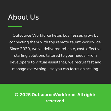
About Us
Outsource Workforce helps businesses grow by
connecting them with top remote talent worldwide.
Since 2020, we’ve delivered reliable, cost-effective
staffing solutions tailored to your needs. From
developers to virtual assistants, we recruit fast and
manage everything—so you can focus on scaling.
© 2025 OutsourceWorkforce. All rights
reserved.