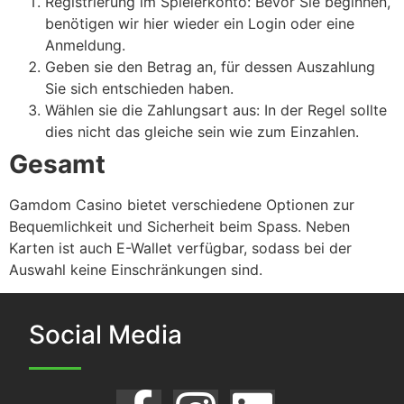
Registrierung im Spielerkonto: Bevor Sie beginnen,
benötigen wir hier wieder ein Login oder eine
Anmeldung.
Geben sie den Betrag an, für dessen Auszahlung
Sie sich entschieden haben.
Wählen sie die Zahlungsart aus: In der Regel sollte
dies nicht das gleiche sein wie zum Einzahlen.
Gesamt
Gamdom Casino bietet verschiedene Optionen zur
Bequemlichkeit und Sicherheit beim Spass. Neben
Karten ist auch E-Wallet verfügbar, sodass bei der
Auswahl keine Einschränkungen sind.
Social Media