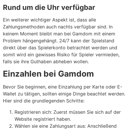
Rund um die Uhr verfügbar
Ein weiterer wichtiger Aspekt ist, dass alle
Zahlungsmethoden auch nachts verfügbar sind. In
keinem Moment bleibt man bei Gamdom mit einem
Problem hängengehängt. 24/7 kann der Spielstand
direkt über das Spielerkonto betrachtet werden und
somit wird ein gewisses Risiko für Spieler vermieden,
falls sie ihre Guthaben abheben wollen.
Einzahlen bei Gamdom
Bevor Sie beginnen, eine Einzahlung per Karte oder E-
Wallet zu tätigen, sollten einige Dinge beachtet werden.
Hier sind die grundlegenden Schritte:
Registrieren sich: Zuerst müssen Sie sich auf der
Website registriert haben.
Wählen sie eine Zahlungsart aus: Anschließend