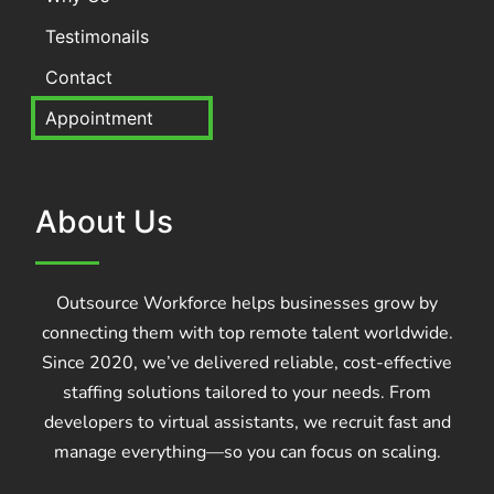
Testimonails
Contact
Appointment
About Us
Outsource Workforce helps businesses grow by
connecting them with top remote talent worldwide.
Since 2020, we’ve delivered reliable, cost-effective
staffing solutions tailored to your needs. From
developers to virtual assistants, we recruit fast and
manage everything—so you can focus on scaling.