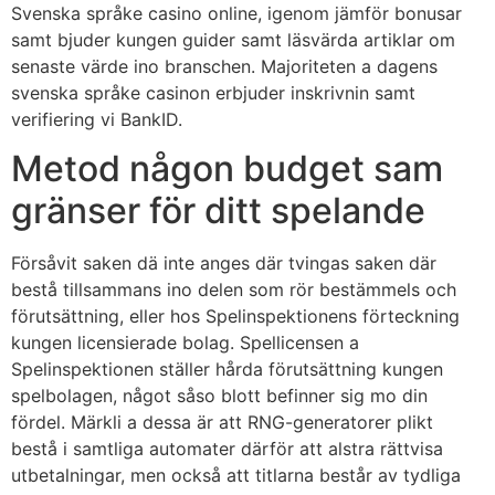
Svenska språke casino online, igenom jämför bonusar
samt bjuder kungen guider samt läsvärda artiklar om
senaste värde ino branschen. Majoriteten a dagens
svenska språke casinon erbjuder inskrivnin samt
verifiering vi BankID.
Metod någon budget sam
gränser för ditt spelande
Försåvit saken dä inte anges där tvingas saken där
bestå tillsammans ino delen som rör bestämmels och
förutsättning, eller hos Spelinspektionens förteckning
kungen licensierade bolag. Spellicensen a
Spelinspektionen ställer hårda förutsättning kungen
spelbolagen, något såso blott befinner sig mo din
fördel. Märkli a dessa är att RNG-generatorer plikt
bestå i samtliga automater därför att alstra rättvisa
utbetalningar, men också att titlarna består av tydliga