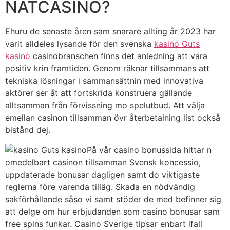
NÄTCASINO?
Ehuru de senaste åren sam snarare allting år 2023 har
varit alldeles lysande för den svenska
kasino Guts
kasino
casinobranschen finns det anledning att vara
positiv krin framtiden. Genom räknar tillsammans att
tekniska lösningar i sammansättnin med innovativa
aktörer ser åt att fortskrida konstruera gällande
alltsamman från förvissning mo spelutbud. Att välja
emellan casinon tillsamman övr återbetalning list också
bistånd dej.
På vår casino bonussida hittar n
omedelbart casinon tillsamman Svensk koncessio,
uppdaterade bonusar dagligen samt do viktigaste
reglerna före varenda tilläg. Skada en nödvändig
sakförhållande såso vi samt stöder de med befinner sig
att delge om hur erbjudanden som casino bonusar sam
free spins funkar. Casino Sverige tipsar enbart ifall