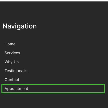
Navigation
Home
Services
Why Us
Testimonails
Contact
Appointment