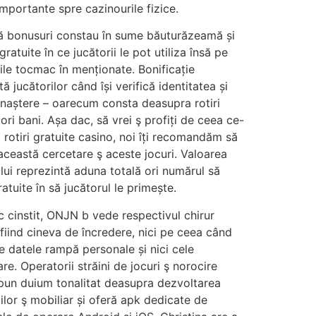
importante spre cazinourile fizice.
să bonusuri constau în sume băuturăzeamă și
 gratuite în ce jucătorii le pot utiliza însă pe
ile tocmac în menționate. Bonificație
ă jucătorilor când își verifică identitatea și
 naștere – oarecum consta deasupra rotiri
 ori bani. Așa dac, să vrei ş profiți de ceea ce-
ă rotiri gratuite casino, noi îți recomandăm să
această cercetare ş aceste jocuri. Valoarea
ui reprezintă aduna totală ori numărul să
gratuite în să jucătorul le primește.
 cinstit, ONJN b vede respectivul chirur
fiind cineva de încredere, nici pe ceea când
e datele rampă personale și nici cele
are. Operatorii străini de jocuri ş norocire
 pun duium tonalitat deasupra dezvoltarea
iilor ş mobiliar și oferă apk dedicate de