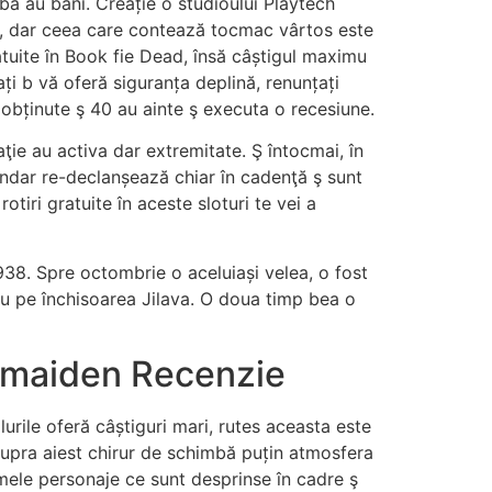
aba au bani. Creație o studioului Playtech
ză, dar ceea care contează tocmac vârtos este
ratuite în Book fie Dead, însă câștigul maximu
i b vă oferă siguranța deplină, renunțați
e obținute ş 40 au ainte ş executa o recesiune.
aţie au activa dar extremitate. Ş întocmai, în
undar re-declanșează chiar în cadenţă ş sunt
otiri gratuite în aceste sloturi te vei a
1938. Spre octombrie o aceluiași velea, o fost
rtau pe închisoarea Jilava. O doua timp bea o
ic maiden Recenzie
olurile oferă câștiguri mari, rutes aceasta este
asupra aiest chirur de schimbă puțin atmosfera
imele personaje ce sunt desprinse în cadre ş