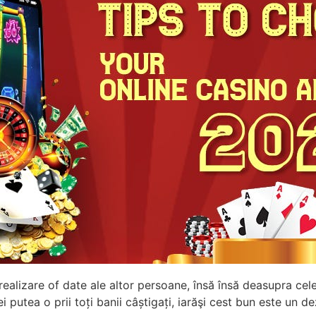
ile realizare of date ale altor persoane, însă însă deasupra c
ei putea o prii toți banii câștigați, iarăşi cest bun este un 