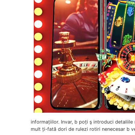
informațiilor. Invar, b poți ş introduci detali
mult ți-fată dori de rulezi rotiri nenecesar b v