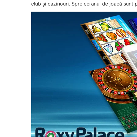
club și cazinouri. Spre ecranul de joacă sunt p