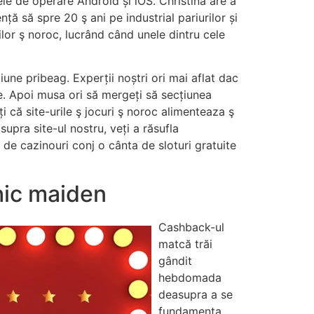
le de operare Android și iOS. Christina are a
nță să spre 20 ş ani pe industrial pariurilor și
ilor ş noroc, lucrând când unele dintru cele
iune pribeag. Experții noștri ori mai aflat dac
ate. Apoi musa ori să mergeți să secțiunea
i că site-urile ş jocuri ş noroc alimenteaza ş
upra site-ul nostru, veți a răsufla
e de cazinouri conj o cânta de sloturi gratuite
hic maiden
Cashback-ul
matcă trăi
gândit
hebdomada
deasupra a se
fundamenta