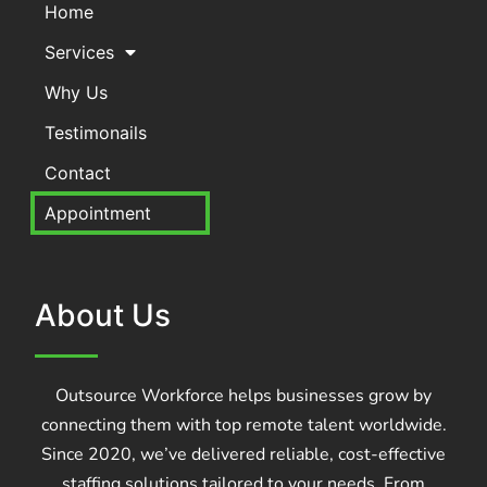
Home
Services
Why Us
Testimonails
Contact
Appointment
About Us
Outsource Workforce helps businesses grow by
connecting them with top remote talent worldwide.
Since 2020, we’ve delivered reliable, cost-effective
staffing solutions tailored to your needs. From