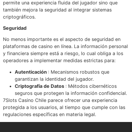
permite una experiencia fluida del jugador sino que
también mejora la seguridad al integrar sistemas
criptográficos.
Seguridad
No menos importante es el aspecto de seguridad en
plataformas de casino en línea. La información personal
y financiera siempre está a riesgo, lo cual obliga a los
operadores a implementar medidas estrictas para:
Autenticación
: Mecanismos robustos que
garantizan la identidad del jugador.
Criptografía de Datos
: Métodos cibernéticos
seguros que protegen la información confidencial.
7Slots Casino Chile parece ofrecer una experiencia
protegida a los usuarios, al tiempo que cumple con las
regulaciones específicas en materia legal.