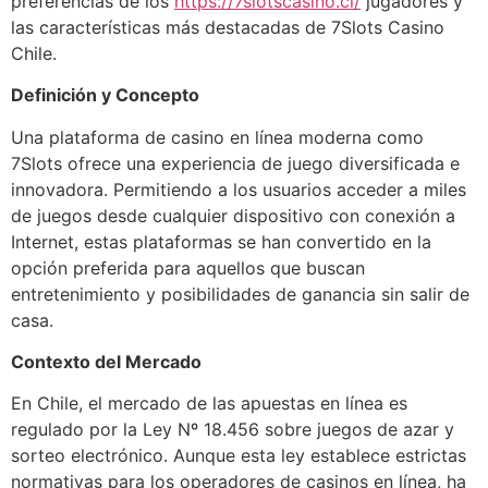
preferencias de los
https://7slotscasino.cl/
jugadores y
las características más destacadas de 7Slots Casino
Chile.
Definición y Concepto
Una plataforma de casino en línea moderna como
7Slots ofrece una experiencia de juego diversificada e
innovadora. Permitiendo a los usuarios acceder a miles
de juegos desde cualquier dispositivo con conexión a
Internet, estas plataformas se han convertido en la
opción preferida para aquellos que buscan
entretenimiento y posibilidades de ganancia sin salir de
casa.
Contexto del Mercado
En Chile, el mercado de las apuestas en línea es
regulado por la Ley Nº 18.456 sobre juegos de azar y
sorteo electrónico. Aunque esta ley establece estrictas
normativas para los operadores de casinos en línea, ha