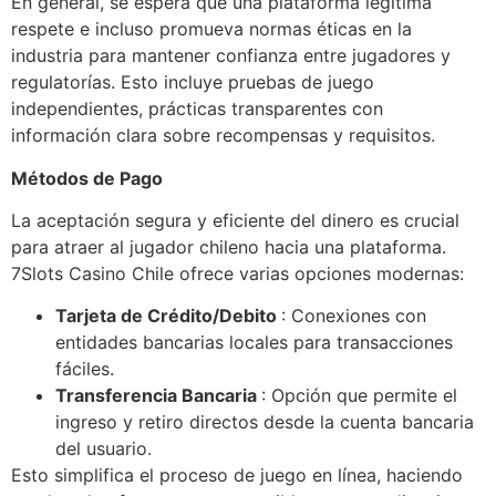
En general, se espera que una plataforma legítima
respete e incluso promueva normas éticas en la
industria para mantener confianza entre jugadores y
regulatorías. Esto incluye pruebas de juego
independientes, prácticas transparentes con
información clara sobre recompensas y requisitos.
Métodos de Pago
La aceptación segura y eficiente del dinero es crucial
para atraer al jugador chileno hacia una plataforma.
7Slots Casino Chile ofrece varias opciones modernas:
Tarjeta de Crédito/Debito
: Conexiones con
entidades bancarias locales para transacciones
fáciles.
Transferencia Bancaria
: Opción que permite el
ingreso y retiro directos desde la cuenta bancaria
del usuario.
Esto simplifica el proceso de juego en línea, haciendo