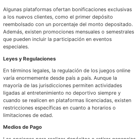
Algunas plataformas ofertan bonificaciones exclusivas
a los nuevos clientes, como el primer depósito
reembolsado con un porcentaje del monto depositado.
Además, existen promociones mensuales o semestrales
que pueden incluir la participación en eventos
especiales.
Leyes y Regulaciones
En términos legales, la regulación de los juegos online
varía enormemente desde país a país. Aunque la
mayoría de las jurisdicciones permiten actividades
ligadas al entretenimiento no deportivo siempre y
cuando se realicen en plataformas licenciadas, existen
restricciones específicas en cuanto a horarios o
limitaciones de edad.
Medios de Pago
Las opciones para realizar depósitos o retirar ganancias