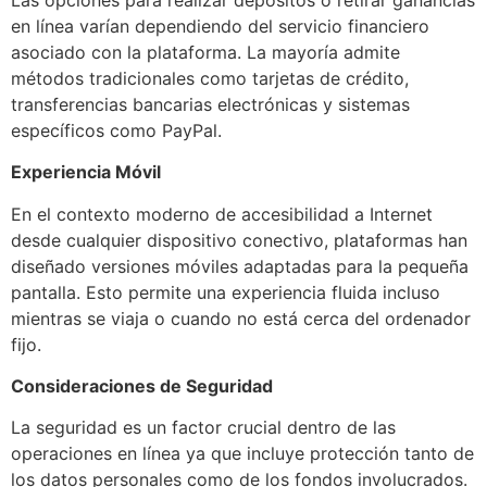
en línea varían dependiendo del servicio financiero
asociado con la plataforma. La mayoría admite
métodos tradicionales como tarjetas de crédito,
transferencias bancarias electrónicas y sistemas
específicos como PayPal.
Experiencia Móvil
En el contexto moderno de accesibilidad a Internet
desde cualquier dispositivo conectivo, plataformas han
diseñado versiones móviles adaptadas para la pequeña
pantalla. Esto permite una experiencia fluida incluso
mientras se viaja o cuando no está cerca del ordenador
fijo.
Consideraciones de Seguridad
La seguridad es un factor crucial dentro de las
operaciones en línea ya que incluye protección tanto de
los datos personales como de los fondos involucrados.