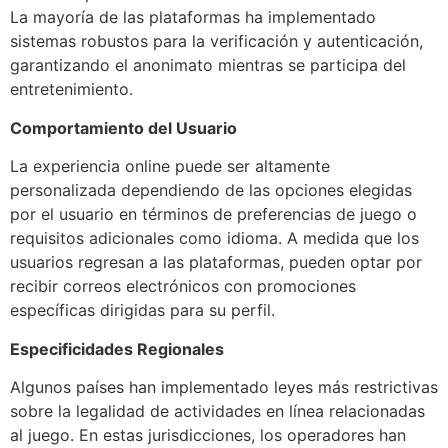
La mayoría de las plataformas ha implementado
sistemas robustos para la verificación y autenticación,
garantizando el anonimato mientras se participa del
entretenimiento.
Comportamiento del Usuario
La experiencia online puede ser altamente
personalizada dependiendo de las opciones elegidas
por el usuario en términos de preferencias de juego o
requisitos adicionales como idioma. A medida que los
usuarios regresan a las plataformas, pueden optar por
recibir correos electrónicos con promociones
específicas dirigidas para su perfil.
Especificidades Regionales
Algunos países han implementado leyes más restrictivas
sobre la legalidad de actividades en línea relacionadas
al juego. En estas jurisdicciones, los operadores han