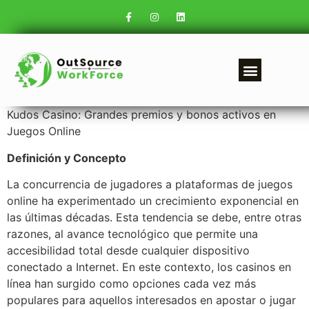
Kudos Casino: Grandes premios y bonos activos en
Juegos Online
Definición y Concepto
La concurrencia de jugadores a plataformas de juegos
online ha experimentado un crecimiento exponencial en
las últimas décadas. Esta tendencia se debe, entre otras
razones, al avance tecnológico que permite una
accesibilidad total desde cualquier dispositivo
conectado a Internet. En este contexto, los casinos en
línea han surgido como opciones cada vez más
populares para aquellos interesados en apostar o jugar