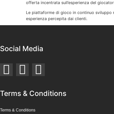
offerta incentrata sull’esperienza del giocato
Le piattaforme di gioco in continuo sviluppo 
esperienza percepita dai clienti.
Social Media
Terms & Conditions
Terms & Conditions