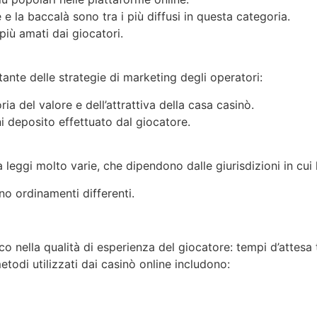
tte e la baccalà sono tra i più diffusi in questa categoria.
 più amati dai giocatori.
nte delle strategie di marketing degli operatori:
ia del valore e dell’attrattiva della casa casinò.
i deposito effettuato dal giocatore.
 leggi molto varie, che dipendono dalle giurisdizioni in cui 
nno ordinamenti differenti.
co nella qualità di esperienza del giocatore: tempi d’attesa
todi utilizzati dai casinò online includono: