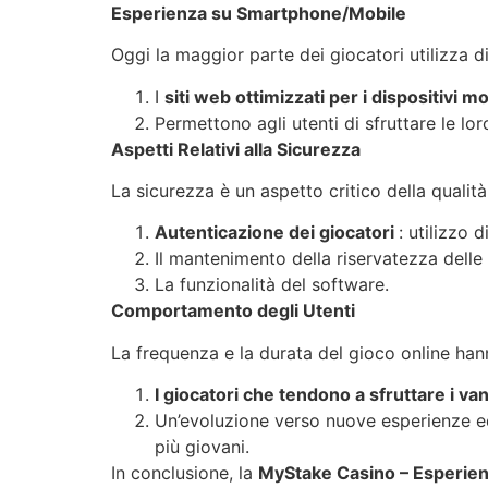
Esperienza su Smartphone/Mobile
Oggi la maggior parte dei giocatori utilizza di
I
siti web ottimizzati per i dispositivi m
Permettono agli utenti di sfruttare le lor
Aspetti Relativi alla Sicurezza
La sicurezza è un aspetto critico della qualità
Autenticazione dei giocatori
: utilizzo 
Il mantenimento della riservatezza delle
La funzionalità del software.
Comportamento degli Utenti
La frequenza e la durata del gioco online han
I giocatori che tendono a sfruttare i van
Un’evoluzione verso nuove esperienze ed 
più giovani.
In conclusione, la
MyStake Casino – Esperienz