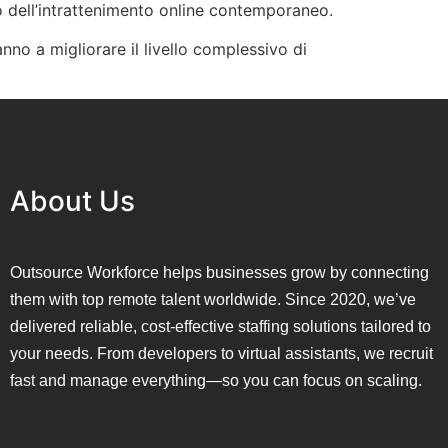
to dell’intrattenimento online contemporaneo.
no a migliorare il livello complessivo di
About Us
Outsource Workforce helps businesses grow by connecting
them with top remote talent worldwide. Since 2020, we’ve
delivered reliable, cost-effective staffing solutions tailored to
your needs. From developers to virtual assistants, we recruit
fast and manage everything—so you can focus on scaling.