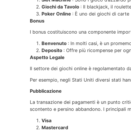
Giochi da Tavolo
: Il blackjack, il roule
Poker Online
: È uno dei giochi di carte
Bonus
I bonus costituiscono una componente importa
Benvenuto
: In molti casi, è un promemor
Deposito
: Offre più ricompense per ogn
Aspetto Legale
Il settore dei giochi online è regolamentato da
Per esempio, negli Stati Uniti diversi stati ha
Pubblicazione
La transazione dei pagamenti è un punto criti
scontento e persino abbandono. I principali me
Visa
Mastercard