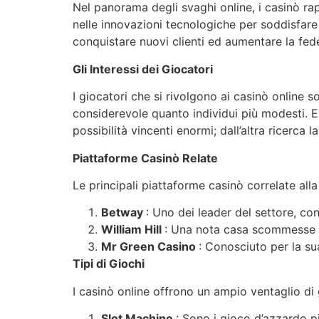
Nel panorama degli svaghi online, i casinò ra
nelle innovazioni tecnologiche per soddisfare
conquistare nuovi clienti ed aumentare la fede
Gli Interessi dei Giocatori
I giocatori che si rivolgono ai casinò online
considerevole quanto individui più modesti. En
possibilità vincenti enormi; dall’altra ricerca 
Piattaforme Casinò Relate
Le principali piattaforme casinò correlate all
Betway
: Uno dei leader del settore, c
William Hill
: Una nota casa scommesse ch
Mr Green Casino
: Conosciuto per la su
Tipi di Giochi
I casinò online offrono un ampio ventaglio di 
Slot Machine
: Sono i gioco d’azzardo pi