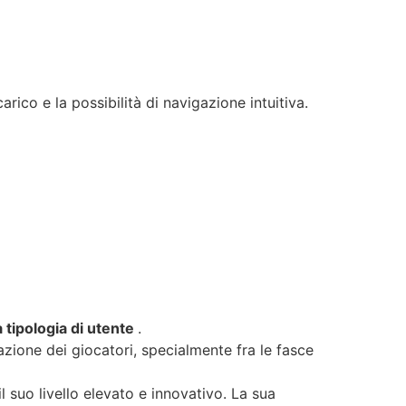
arico e la possibilità di navigazione intuitiva.
a tipologia di utente
.
zione dei giocatori, specialmente fra le fasce
 il suo livello elevato e innovativo. La sua