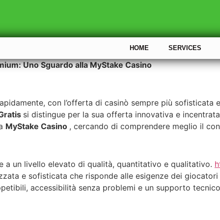
HOME
SERVICES
emium: Uno Sguardo alla MyStake Casino
apidamente, con l’offerta di casinò sempre più sofisticata e 
Gratis
si distingue per la sua offerta innovativa e incentrat
la
MyStake Casino
, cercando di comprendere meglio il con
 a un livello elevato di qualità, quantitativo e qualitativo.
h
izzata e sofisticata che risponde alle esigenze dei giocator
ppetibili, accessibilità senza problemi e un supporto tecnico