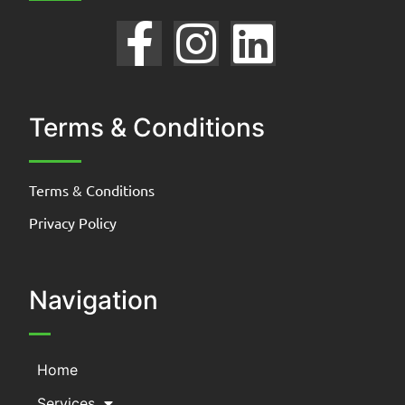
Terms & Conditions
Terms & Conditions
Privacy Policy
Navigation
Home
Services