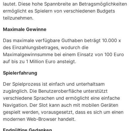
lautet. Diese hohe Spannbreite an Betragsmöglichkeiten
ermöglicht es Spielern von verschiedenen Budgets
teilzunehmen.
Maximale Gewinne
Das maximale verfügbare Guthaben beträgt 10.000 x
des Einzahlungsbetrages, wodurch die
Maximalgewinnsumme bei einem Einsatz von 100 Euro
auf bis zu 1 Million Euro ansteigt.
Spielerfahrung
Der Spielprozess ist einfach und unterhaltsam
zugänglich. Die Benutzeroberfläche unterstützt
verschiedene Sprachen und ermöglicht eine einfache
Navigation. Der Slot kann auch mit mobilen Geräten
gespielt werden, vorausgesetzt, dass es sich um einen
modernen Web-Browser handelt.
Endgültige Gedanken