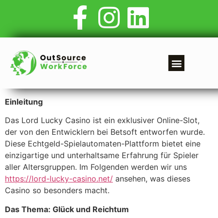
Einleitung
Das Lord Lucky Casino ist ein exklusiver Online-Slot,
der von den Entwicklern bei Betsoft entworfen wurde.
Diese Echtgeld-Spielautomaten-Plattform bietet eine
einzigartige und unterhaltsame Erfahrung für Spieler
aller Altersgruppen. Im Folgenden werden wir uns
https://lord-lucky-casino.net/
ansehen, was dieses
Casino so besonders macht.
Das Thema: Glück und Reichtum