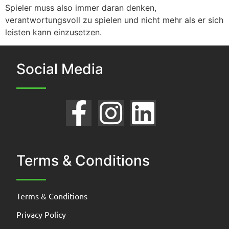
Spieler muss also immer daran denken,
verantwortungsvoll zu spielen und nicht mehr als er sich
leisten kann einzusetzen.
Social Media
Terms & Conditions
Terms & Conditions
Privacy Policy