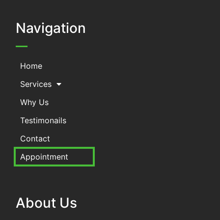
Navigation
Home
Services
Why Us
Testimonails
Contact
Appointment
About Us