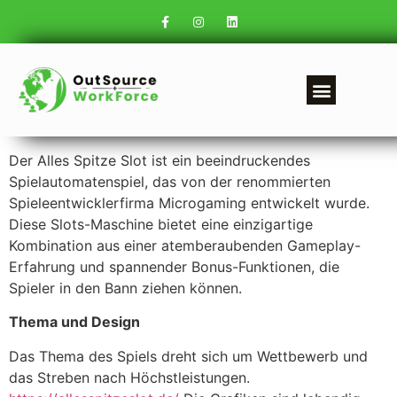
Der Alles Spitze Slot ist ein beeindruckendes
Spielautomatenspiel, das von der renommierten
Spieleentwicklerfirma Microgaming entwickelt wurde.
Diese Slots-Maschine bietet eine einzigartige
Kombination aus einer atemberaubenden Gameplay-
Erfahrung und spannender Bonus-Funktionen, die
Spieler in den Bann ziehen können.
Thema und Design
Das Thema des Spiels dreht sich um Wettbewerb und
das Streben nach Höchstleistungen.