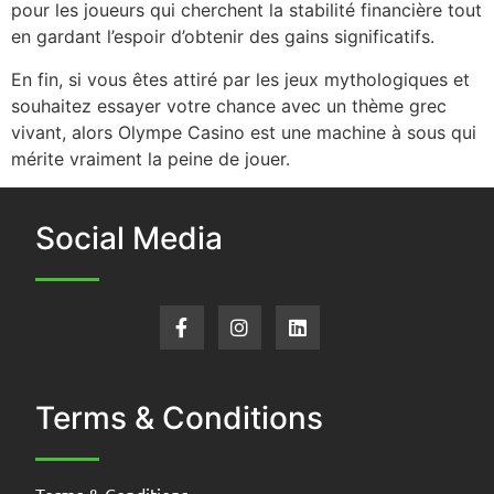
pour les joueurs qui cherchent la stabilité financière tout
en gardant l’espoir d’obtenir des gains significatifs.
En fin, si vous êtes attiré par les jeux mythologiques et
souhaitez essayer votre chance avec un thème grec
vivant, alors Olympe Casino est une machine à sous qui
mérite vraiment la peine de jouer.
Social Media
Terms & Conditions
Terms & Conditions