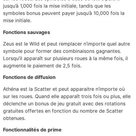
jusqu’à 1,000 fois la mise initiale, tandis que les
symboles bonus peuvent payer jusqu’à 10,000 fois la
mise initiale.
Fonctions sauvages
Zeus est le Wild et peut remplacer n’importe quel autre
symbole pour former des combinaisons gagnantes.
Lorsqu’il apparaît sur plusieurs roues à la même fois, il
augmente le paiement de 2,5 fois.
Fonctions de diffusion
Athéna est la Scatter et peut apparaitre n’importe où
sur les roues. Quand elle apparaît trois fois ou plus, elle
déclenche un bonus de jeu gratuit avec des rotations
gratuites offertes en fonction du nombre de Scatter
obtenues.
Fonctionnalités de prime