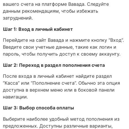
вашего счета на платформе Вавада. Следуйте
данным рекомендациям, чтобы избежать
затруднений.
Шаг 1: Вход в личный кабинет
Перейдите на сайт Вавада и нажмите кнопку “Вход”.
Введите свои учетные данные, такие как логин и
пароль, чтобы получить доступ к своему аккаунту.
Шаг 2: Переход в раздел пополнения счета
После входа в личный кабинет найдите раздел
“Касса” или “Пополнение счета”. Обычно эта опция
доступна в верхнем меню или в боковой панели
навигации.
Шаг 3: Выбор способа оплаты
Выберите наиболее удобный метод пополнения из
предложенных. Доступны различные варианты,