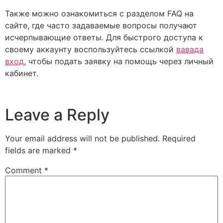
Также можно ознакомиться с разделом FAQ на
сайте, где часто задаваемые вопросы получают
исчерпывающие ответы. Для быстрого доступа к
своему аккаунту воспользуйтесь ссылкой
вавада
вход
, чтобы подать заявку на помощь через личный
кабинет.
Leave a Reply
Your email address will not be published.
Required
fields are marked
*
Comment
*