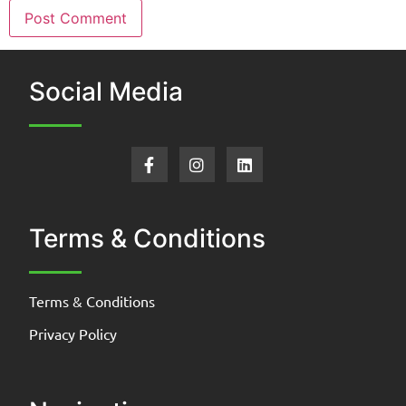
Social Media
Terms & Conditions
Terms & Conditions
Privacy Policy