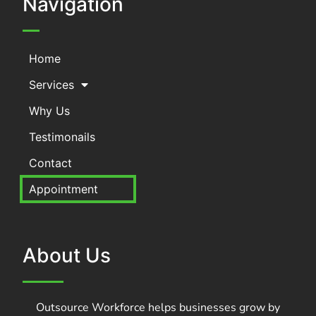
Navigation
Home
Services
Why Us
Testimonails
Contact
Appointment
About Us
Outsource Workforce helps businesses grow by