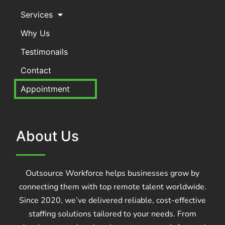
Services
Why Us
Testimonails
Contact
Appointment
About Us
Outsource Workforce helps businesses grow by
connecting them with top remote talent worldwide.
Since 2020, we’ve delivered reliable, cost-effective
staffing solutions tailored to your needs. From