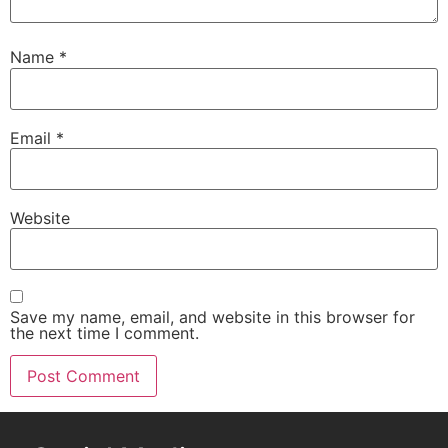
Name
*
Email
*
Website
Save my name, email, and website in this browser for
the next time I comment.