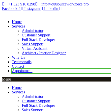
Skip
+1 323 916 8298
info@outsourceworkforce.pro
to
Facebook-f
Instagram
Linkedin
content
Home
Services
Administrator
Customer Support
Full Stack Developer
Sales Support
Virtual Assistant
Architect / Interior Designer
Why Us
Testimonails
Contact
Appointment
Menu
Home
Services
Administrator
Customer Support
Full Stack Developer
Sales Support