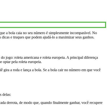
ra que a bola caia no seu número é simplesmente incomparável. No
s dicas
e truques que podem ajudá-lo a maximizar seus ganhos.
do jogo: roleta americana e roleta europeia. A principal diferença
 optar pela roleta europeia.
ê gira a roda e lança a bola. Se a bola cair no número em que você
s delas:
 cada derrota, de modo que, quando finalmente ganhar, você recupere