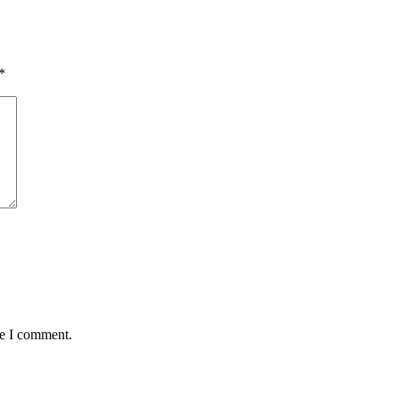
*
me I comment.