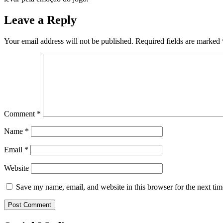
Leave a Reply
Your email address will not be published.
Required fields are marked
Comment
*
Name
*
Email
*
Website
Save my name, email, and website in this browser for the next ti