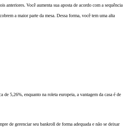
is anteriores. Você aumenta sua aposta de acordo com a sequência
 cobrem a maior parte da mesa. Dessa forma, você tem uma alta
ca de 5,26%, enquanto na roleta europeia, a vantagem da casa é de
mpre de gerenciar seu bankroll de forma adequada e não se deixar