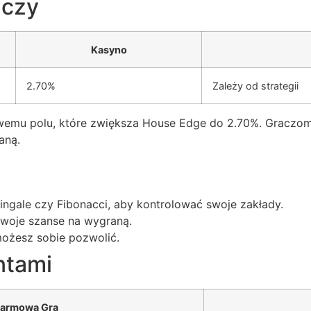
aczy
Kasyno
2.70%
Zależy od strategii
wemu polu, które zwiększa House Edge do 2.70%. Graczom 
aną.
ingale czy Fibonacci, aby kontrolować swoje zakłady.
swoje szanse na wygraną.
 możesz sobie pozwolić.
ntami
 Darmowa Gra