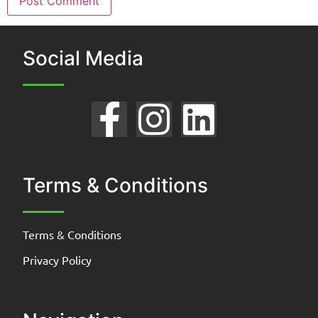
Social Media
Terms & Conditions
Terms & Conditions
Privacy Policy