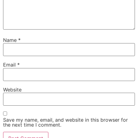
Name
*
Email
*
Website
Save my name, email, and website in this browser for
the next time I comment.