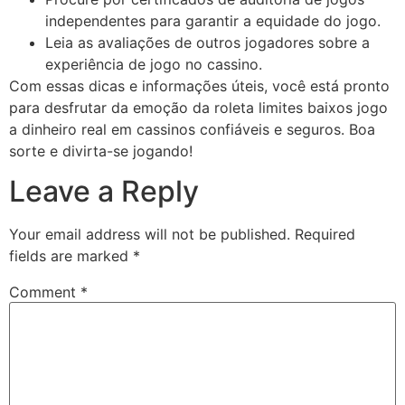
independentes para garantir a equidade do jogo.
Leia as avaliações de outros jogadores sobre a
experiência de jogo no cassino.
Com essas dicas e informações úteis, você está pronto
para desfrutar da emoção da roleta limites baixos jogo
a dinheiro real em cassinos confiáveis e seguros. Boa
sorte e divirta-se jogando!
Leave a Reply
Your email address will not be published.
Required
fields are marked
*
Comment
*