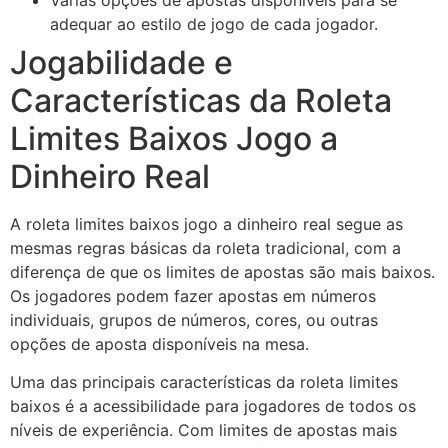
adequar ao estilo de jogo de cada jogador.
Jogabilidade e
Características da Roleta
Limites Baixos Jogo a
Dinheiro Real
A roleta limites baixos jogo a dinheiro real segue as
mesmas regras básicas da roleta tradicional, com a
diferença de que os limites de apostas são mais baixos.
Os jogadores podem fazer apostas em números
individuais, grupos de números, cores, ou outras
opções de aposta disponíveis na mesa.
Uma das principais características da roleta limites
baixos é a acessibilidade para jogadores de todos os
níveis de experiência. Com limites de apostas mais