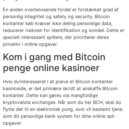
En anden overbevisende fordel er forstærket grad af
personlig integritet og safety og security. Bitcoin
kontanter køb kræver ikke deling personlige data,
reducerer risikoen for identifikation og svindel. Dette er
specielt interessant spillere, der prioriterer deres
privatliv i online opgaver.
Kom i gang med Bitcoin
penge online kasinoer
Hvis du’interesseret i at prøve et Bitcoin kontanter
kasinoside, er det primære skridt at anskaffe Bitcoin
kontanter. Dette kan gøres via mangfoldige
kryptovaluta exchanges. Når som du har BCH, skal du
flytte det til en elektronisk pung, som vil bestemt tjene
som dit personlige bank system for dine online spil
opgaver.