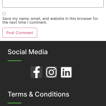
Save my name, email, and website in this browser for
the next time I comment.
Social Media
Terms & Conditions