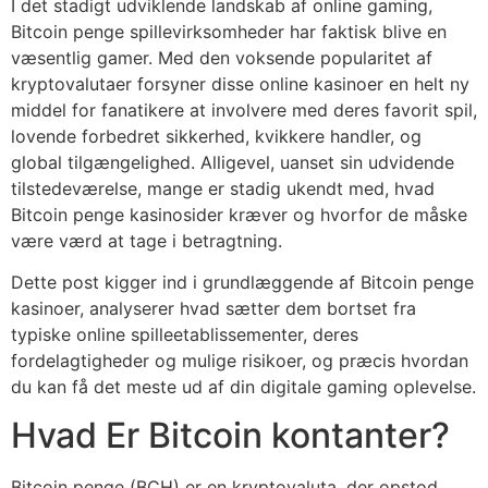
I det stadigt udviklende landskab af online gaming,
Bitcoin penge spillevirksomheder har faktisk blive en
væsentlig gamer. Med den voksende popularitet af
kryptovalutaer forsyner disse online kasinoer en helt ny
middel for fanatikere at involvere med deres favorit spil,
lovende forbedret sikkerhed, kvikkere handler, og
global tilgængelighed. Alligevel, uanset sin udvidende
tilstedeværelse, mange er stadig ukendt med, hvad
Bitcoin penge kasinosider kræver og hvorfor de måske
være værd at tage i betragtning.
Dette post kigger ind i grundlæggende af Bitcoin penge
kasinoer, analyserer hvad sætter dem bortset fra
typiske online spilleetablissementer, deres
fordelagtigheder og mulige risikoer, og præcis hvordan
du kan få det meste ud af din digitale gaming oplevelse.
Hvad Er Bitcoin kontanter?
Bitcoin penge (BCH) er en kryptovaluta, der opstod