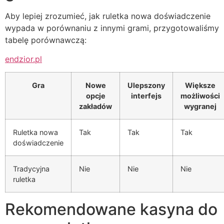
Aby lepiej zrozumieć, jak ruletka nowa doświadczenie
wypada w porównaniu z innymi grami, przygotowaliśmy
tabelę porównawczą:
endzior.pl
Gra
Nowe
Ulepszony
Większe
opcje
interfejs
możliwości
zakładów
wygranej
Ruletka nowa
Tak
Tak
Tak
doświadczenie
Tradycyjna
Nie
Nie
Nie
ruletka
Rekomendowane kasyna do