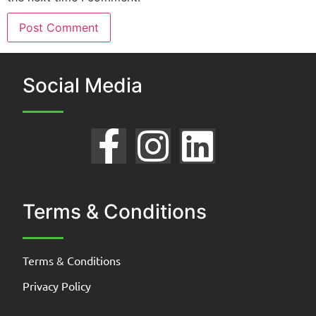
Social Media
Terms & Conditions
Terms & Conditions
Privacy Policy