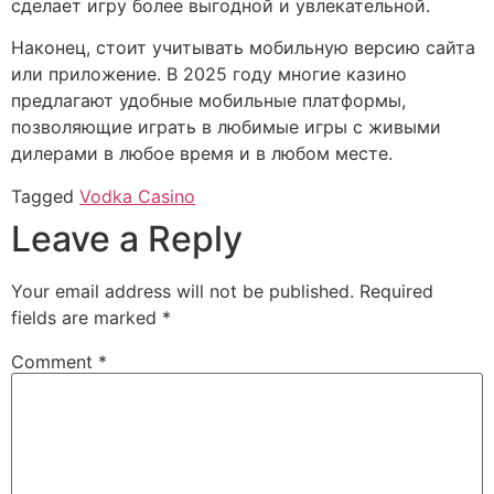
сделает игру более выгодной и увлекательной.
Наконец, стоит учитывать мобильную версию сайта
или приложение. В 2025 году многие казино
предлагают удобные мобильные платформы,
позволяющие играть в любимые игры с живыми
дилерами в любое время и в любом месте.
Tagged
Vodka Casino
Leave a Reply
Your email address will not be published.
Required
fields are marked
*
Comment
*