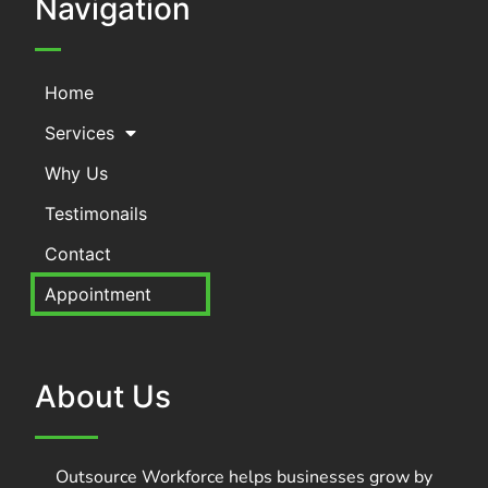
Navigation
Home
Services
Why Us
Testimonails
Contact
Appointment
About Us
Outsource Workforce helps businesses grow by