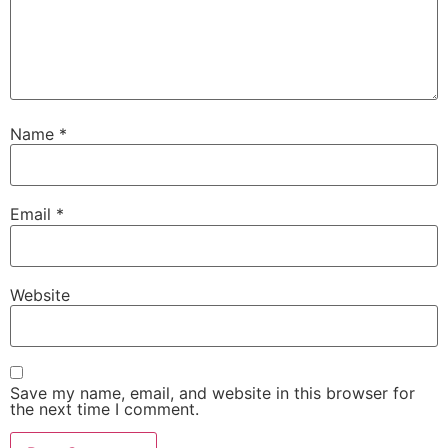
Name
*
Email
*
Website
Save my name, email, and website in this browser for
the next time I comment.