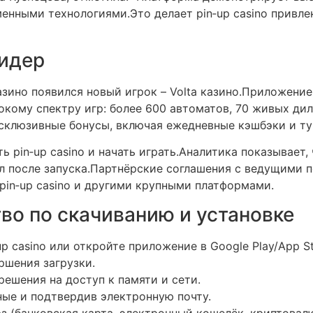
нными технологиями.Это делает pin‑up casino привлек
лидер
казино появился новый игрок – Volta казино.Приложени
кому спектру игр: более 600 автоматов, 70 живых дил
склюзивные бонусы, включая ежедневные кэшбэки и т
ь pin‑up casino и начать играть.Аналитика показывает,
ал после запуска.Партнёрские соглашения с ведущими 
pin‑up casino и другими крупными платформами.
во по скачиванию и установке
p casino или откройте приложение в Google Play/App St
ршения загрузки.
ешения на доступ к памяти и сети.
ные и подтвердив электронную почту.