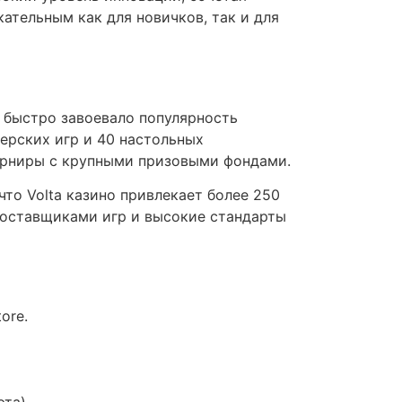
ательным как для новичков, так и для
е быстро завоевало популярность
ерских игр и 40 настольных
урниры с крупными призовыми фондами.
 что Volta казино привлекает более 250
поставщиками игр и высокие стандарты
ore.