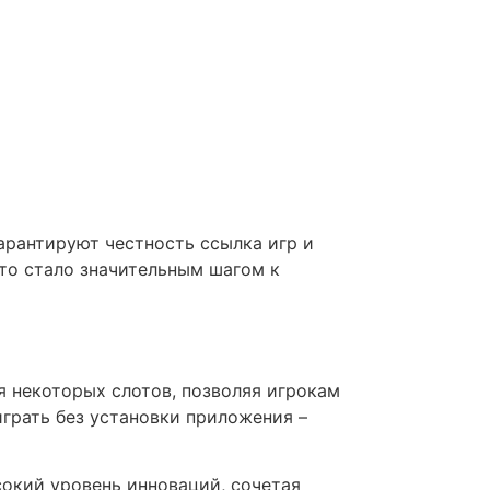
арантируют честность ссылка игр и
что стало значительным шагом к
ля некоторых слотов, позволяя игрокам
грать без установки приложения –
окий уровень инноваций, сочетая