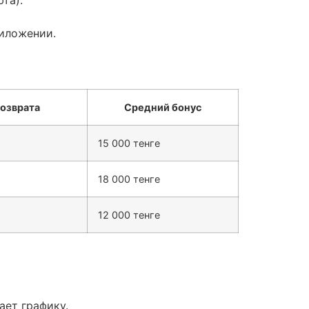
та).
риложении.
озврата
Средний бонус
15 000 тенге
18 000 тенге
12 000 тенге
ает графику.