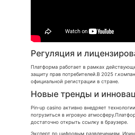
Регуляция и лицензиров
Платформа работает в рамках действующе
защиту прав потребителей.В 2025 г.компа
официальной регистрации в стране.
Новые тренды и иннова
Pin‑up casino активно внедряет технологи
погрузиться в игровую атмосферу.Платфор
достаточно открыть ссылку в браузере.
Эксперт по цифровым развлечениям, Ирин