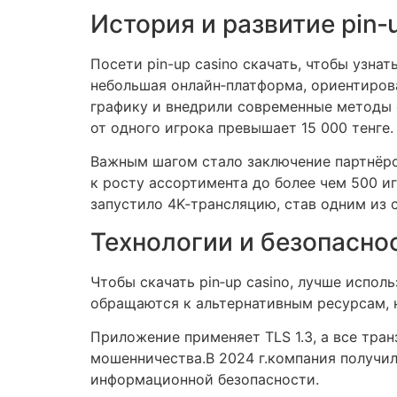
История и развитие pin‑
Посети pin-up casino скачать, чтобы узна
небольшая онлайн‑платформа, ориентирова
графику и внедрили современные методы о
от одного игрока превышает 15 000 тенге.
Важным шагом стало заключение партнёрск
к росту ассортимента до более чем 500 и
запустило 4K‑трансляцию, став одним из 
Технологии и безопасно
Чтобы скачать pin‑up casino, лучше испол
обращаются к альтернативным ресурсам, на
Приложение применяет TLS 1.3, а все тр
мошенничества.В 2024 г.компания получи
информационной безопасности.