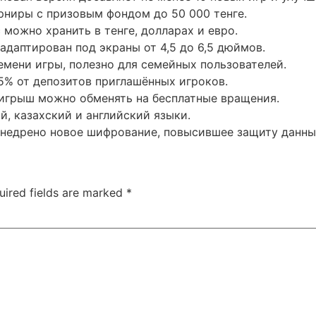
ниры с призовым фондом до 50 000 тенге.
можно хранить в тенге, долларах и евро.
адаптирован под экраны от 4,5 до 6,5 дюймов.
емени игры, полезно для семейных пользователей.
5% от депозитов приглашённых игроков.
игрыш можно обменять на бесплатные вращения.
, казахский и английский языки.
.внедрено новое шифрование, повысившее защиту данны
uired fields are marked
*